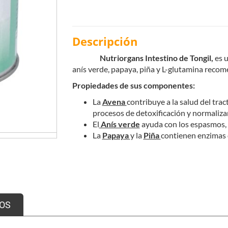
Descripción
Nutriorgans Intestino de Tongil,
es u
anís verde, papaya, piña y L-glutamina recome
Propiedades de sus componentes:
La
Avena
contribuye a la salud del trac
procesos de detoxificación y normalizan
El
Anís verde
ayuda con los espasmos, l
La
Papaya
y la
Piña
contienen enzimas d
Se puede combinar con
:
Herbodiet - Alivia tus gases (20 filtros
eliminación de gases.
OS
Bellsiluet - Galletas 5 Cereales (300 g)
dieta.