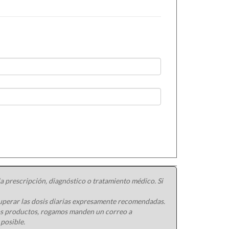
 prescripción, diagnóstico o tratamiento médico. Si
uperar las dosis diarias expresamente recomendadas.
ros productos, rogamos manden un correo a
 posible.