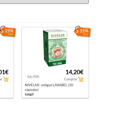
15%
15%
Dto.
Dto.
01€
14,20€
16,70€
ar
Comprar
NIVELAX- antiguo LAXABEL (30
cápsulas)
tongil