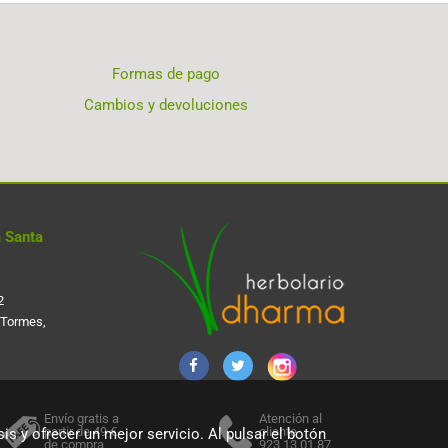
Formas de pago
Cambios y devoluciones
 Santa
2
 Tormes,
Envío gratis a
Atención al
partir de 49 €
cliente
is y ofrecer un mejor servicio. Al pulsar el botón
de compra
923 13 01 87