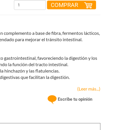
COMPRAR
n complemento a base de fibra, fermentos lácticos,
ndado para mejorar el tránsito intestinal.
to gastrointestinal, favoreciendo la digestión y los
do la función del tracto intestinal.
a hinchazón y las flatulencias.
igestivas que facilitan la digestión.
(Leer más...)
Escribe tu opinión
)
, contribuye a una correcta digestión y a la normal
, ideal para aportar un extra de fibra a nuestra