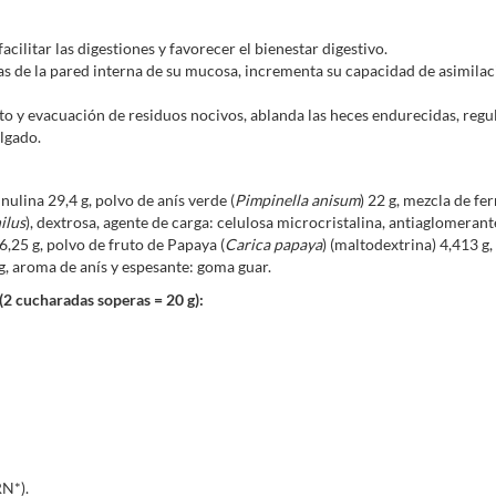
facilitar las digestiones y favorecer el bienestar digestivo.
las de la pared interna de su mucosa, incrementa su capacidad de asimilac
ito y evacuación de residuos nocivos, ablanda las heces endurecidas, regul
elgado.
ulina 29,4 g, polvo de anís verde (
Pimpinella anisum
) 22 g, mezcla de fe
ilus
), dextrosa, agente de carga: celulosa microcristalina, antiaglomerante
,25 g, polvo de fruto de Papaya (
Carica papaya
) (maltodextrina) 4,413 g,
 g, aroma de anís y espesante: goma guar.
(2 cucharadas soperas = 20 g):
N*).