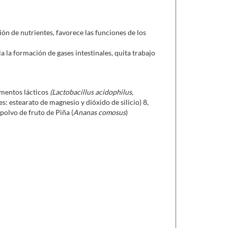
ión de nutrientes, favorece las funciones de los
a la formación de gases intestinales, quita trabajo
rmentos lácticos
(Lactobacillus acidophilus,
s: estearato de magnesio y dióxido de silicio) 8,
 polvo de fruto de Piña (
Ananas comosus
)