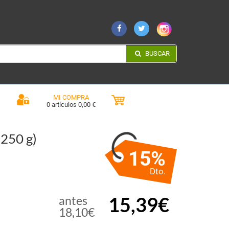
BUSCAR
MI COMPRA
0 artículos 0,00 €
250 g)
15%
Dto.
15,39€
antes
18,10€