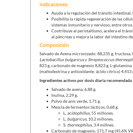
Indicaciones
Ayuda a la regulación del tránsito intestinal, 
Posibilita la rápida regeneración de las célu
sistemas inmunitario y nervioso, entre otros.
Contribuye al peristaltismo, acelera el tráns
al páncreas y mejora la labor del intestino d
Composición
Salvado de Avena micronizado: 88,235 g, fructosa, in
Lactobacillus bulgaricus
y
Streptococcus thermoph
823 g, carbonato de magnesio 8,823 g, L-glutamina 6
(maltodextrina y antioxidante: ácido cítrico) 4,413
Ingredientes activos por dosis diaria recomendada 
Salvado de avena, 6.88 g.
Inulina, 2.29 g.
Polvo de anís verde, 1.71 g.
Mezcla de fermentos lácticos, 0.68 g.
L.
acidophillus
, 55 millones.
L.
bulgaricus
, 10.2 millones.
S.
thermophilus
, 3.4 millnes.
Carbonato de magnesio, 171.7 mg (45.6% VR