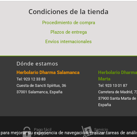
Condiciones de la tienda
Procedimiento de compra
Plazos de entrega
Envíos internacionales
Dónde estamos
Herbolario Dharma Salamanca
Herbolario Dharma
Marta
Tel:
923 12 33 83
Cuesta de Sancti Spí­ritus, 36
Tel:
923 13 01 87
37001 Salamanca, España
Carretera de Madrid, 7
37900 Santa Marta de
España
Pago fácil
Servicio
 para mejorar su experiencia de navegación, realizar tareas de anális
y seguro
24-48 h.