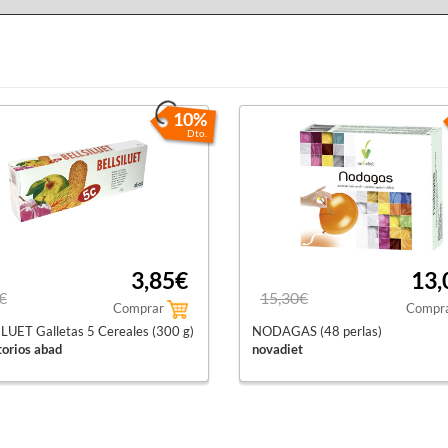
10%
Dto.
3,85€
13,
€
15,30€
Comprar
Compr
LUET Galletas 5 Cereales (300 g)
NODAGAS (48 perlas)
torios abad
novadiet