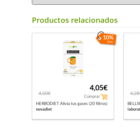
Productos relacionados
10%
Dto.
4,05€
4,50€
4,28
Comprar
HERBODIET Alivia tus gases (20 filtros)
BELLSI
novadiet
labora