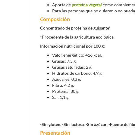
Aporte de
proteína vegetal
como complement
Para las personas que no quieran o no puedan 
Composición
Concentrado de proteína de guisante*
*Procedente de la agricultura ecológica.
Información nutricional por 100 g:
Valor energético: 416 kcal.
Grasas: 7,5 g.
Grasas saturadas: 2 g.
Hidratos de carbono: 4,9 g.
Azúcares: 0,3 g.
Fibra: 4,2 g.
Proteína: 80 g.
Sal: 1,1 g.
-
Sin
gluten
. -
Sin lactosa
. -
Sin azúcar
. -
Fuente de fib
Presentación