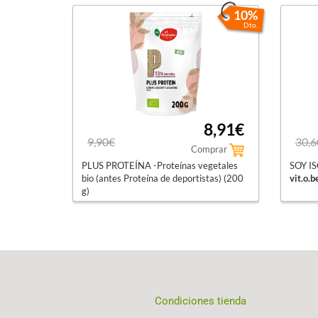
10%
Dto.
8,91€
9,90€
30,6
Comprar
PLUS PROTEÍNA -Proteínas vegetales
SOY IS
bio (antes Proteína de deportistas) (200
vit.o.b
g)
el granero integral
Condiciones tienda