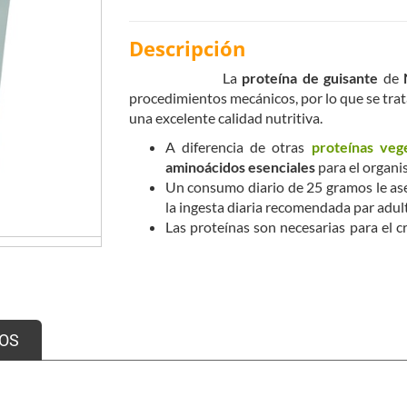
Descripción
La
proteína de guisante
de
N
procedimientos mecánicos, por lo que se trat
una excelente calidad nutritiva.
A diferencia de otras
proteínas veg
aminoácidos esenciales
para el organi
Un consumo diario de 25 gramos le as
la ingesta diaria recomendada par adul
Las proteínas son necesarias para el c
niños.
Además contribuyen al mantenimientos
mantenimiento de la
masa muscular.
OS
¿Qué beneficios nos aporta la proteína de
Es alta en
BCAAs
o
Aminoácidos Rami
valina y L-isoleucina, y que pertenece