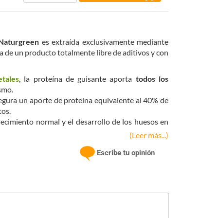
aturgreen
es extraída exclusivamente mediante
a de un producto totalmente libre de aditivos y con
etales
, la proteína de guisante aporta
todos los
smo.
egura un aporte de proteína equivalente al 40% de
tos.
recimiento normal y el desarrollo de los huesos en
(Leer más...)
 normal de los huesos y también al crecimiento y
Escribe tu opinión
 guisante?
ficados
, los cuales están formados por L-leucina, L-
n al conjunto de aminoácidos esenciales, es decir,