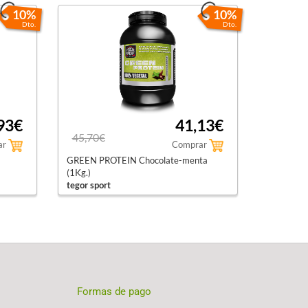
10%
10%
Dto.
Dto.
93€
41,13€
45,70€
ar
Comprar
GREEN PROTEIN Chocolate-menta
(1Kg.)
tegor sport
Formas de pago