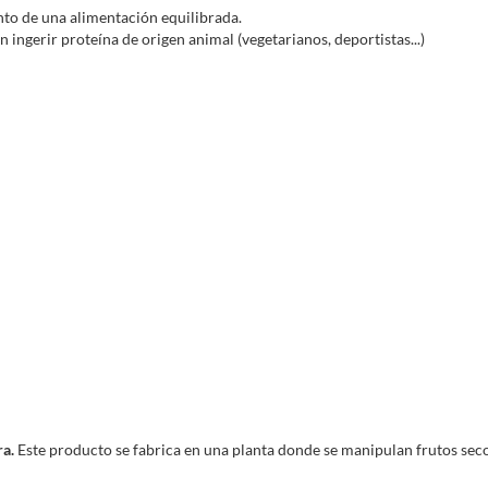
nuestro cuerpo no es capaz de sintetiza
o de una alimentación equilibrada.
alimentación. Dentro de nuestro músc
ingerir proteína de origen animal (vegetarianos, deportistas...)
además sufren un mayor índice de degra
físico. En este sentido, aportar una 
beneficio a la hora de mejorar nuestra
Su perfil de aminoácidos, muy similar
carne, es especialmente alto en
arginina
lisina es alto en este tipo de proteí
aminoácido esencial que es precursor
organismo.
Se puede combinar con:
Deportistas proteínas vegetales bio ( 
esenciales para aumentar y conservar l
SOY ISO Protein - Chocolate (2Lb),
fu
buscan una rápida construcción y defin
ra.
Este producto se fabrica en una planta donde se manipulan frutos seco