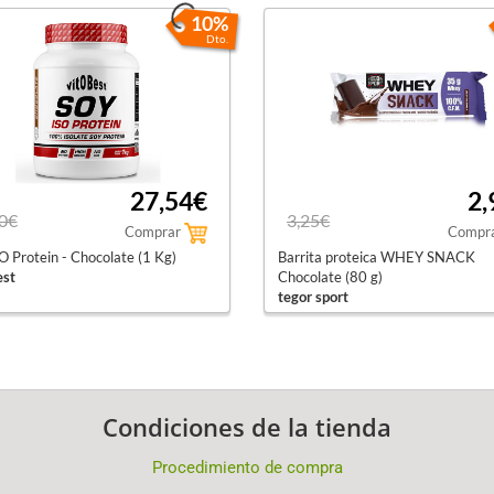
10%
Dto.
27,54€
2,
0€
3,25€
Comprar
Compr
O Protein - Chocolate (1 Kg)
Barrita proteica WHEY SNACK
est
Chocolate (80 g)
tegor sport
Condiciones de la tienda
Procedimiento de compra