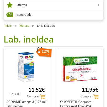
Ofertas
Zona Outlet
Inicio
Marcas
LAB. INELDEA
Lab. ineldea
10%
Dto.
11,52€
11,95€
12,80€
Comprar
Comprar
PEDIAKID omega 3 (125 ml)
OLIOSEPTIL Garganta -
lab. ineldea
Laringe miel-limón (24