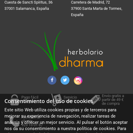
Cuesta de Sancti Spí­ritus, 36
Carretera de Madrid, 72
37001 Salamanca, España
37900 Santa Marta de Tormes,
España
Envío gratis a
Pago fácil
Servicio
partir de 49 €
Consentimiento del uso de cookies
y seguro
24-48 h.
de compra
Este sitio Web utiliza cookies propias y de terceros para
mejorar su experiencia de navegación, realizar tareas de
Atención al
cliente
análisis y ofrecer un mejor servicio. Al pulsar el botón aceptar
923 13 01 87
nos da su consentimiento a nuestra política de cookies. Para