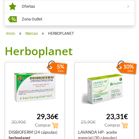
Ofertas
Zona Outlet
Inicio
Marcas
HERBOPLANET
Herboplanet
5%
10%
Dto.
Dto.
29,36€
23,31€
30,90€
25,90€
Comprar
Comprar
DISBIOFERM (24 cápsulas)
LAVANDA HP- aceite
herboplanet
esencial (30 cápsulas)