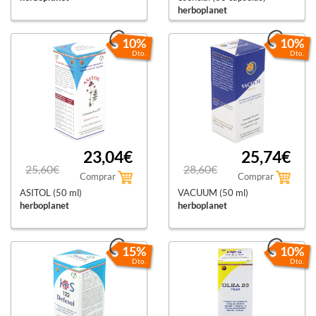
herboplanet
10%
10%
Dto.
Dto.
23,04€
25,74€
25,60€
28,60€
Comprar
Comprar
ASITOL (50 ml)
VACUUM (50 ml)
herboplanet
herboplanet
15%
10%
Dto.
Dto.