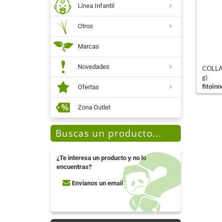
Línea Infantil
Otros
Marcas
Novedades
COLLA
g)
fitoin
Ofertas
Zona Outlet
Buscas un producto...
¿Te interesa un producto y no lo
encuentras?
Envianos un email