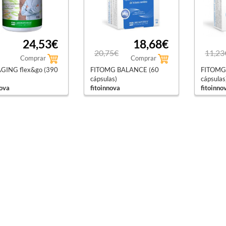
24,53€
18,68€
20,75€
11,23
Comprar
Comprar
GING flex&go (390
FITOMG BALANCE (60
FITOMG
cápsulas)
cápsulas
nova
fitoinnova
fitoinno