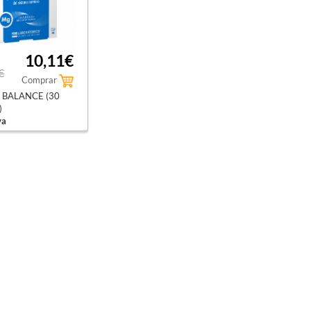
10,11€
€
Comprar
 BALANCE (30
)
va