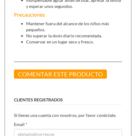
Indispensable agitar antes de usar, apretar la tetina
químicas que se reflejan claramente en la eficacia y
y esperar unos segundos.
estabilidad del producto final formulado.
Precauciones
Mantener fuera del alcance de los niños más
Se puede combinar con:
pequeños.
No superar la dosis diario recomendada.
Maxi enzimas con probióticos (40 cápsulas)
, te
Conservar en un lugar seco y fresco.
ayudará a mejorar tus digestiones y
regenerar tu flora
intestinal
.
Jugo de Aloe Vera 100% puro ecológico (1 L)
, actúa
como un protector de estómago natural, útil en acidez
de estómago y gastritis.
COMENTAR ESTE PRODUCTO
CLIENTES REGISTRADOS
Si tienes una cuenta con nosotros, por favor conéctate.
Email
*