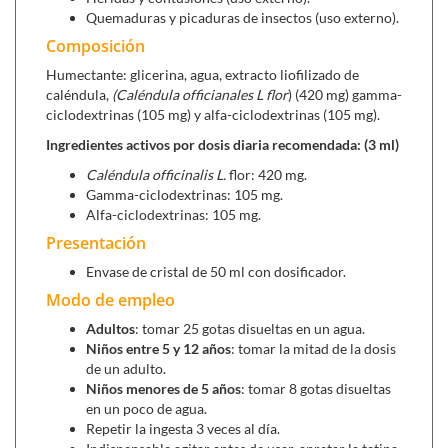
principios activos poco hidrosolubles, mejorando
Quemaduras y picaduras de insectos (uso externo).
su biodisponibilidad y absorción.
Composición
Mejoran la estabilización de determinadas
sustancias.
Humectante: glicerina, agua, extracto liofilizado de
Protegen a las sustancias o principios activos
caléndula,
(Caléndula officianales L flor
) (420 mg) gamma-
frente a la degradación por determinados
ciclodextrinas (105 mg) y alfa-ciclodextrinas (105 mg).
factores (agua, oxígeno, calor, luz,
Ingredientes activos por dosis diaria recomendada: (3 ml)
microorganismos, etc...).
Caléndula officinalis L.
flor: 420 mg.
Mejor sabor, producen el enmascaramiento de
Gamma-ciclodextrinas: 105 mg.
sabores, aromas y colores desagradables.
Alfa-ciclodextrinas: 105 mg.
Reducen y previenen la irritación de los tejidos
Presentación
que pueden producir determinadas sustancias
(saponinas, taninos, irioides monoterpénicos,
Envase de cristal de 50 ml con dosificador.
etc.).
Modo de empleo
Combinan múltiples sustancias o principios
Adultos
: tomar 25 gotas disueltas en un agua.
activos dentro de una formulación para conseguir
Niños
entre 5 y 12 años
: tomar la mitad de la dosis
efectos sinérgicos y con el fin de evitar la
de un adulto.
interacción química entre ellos.
Niños menores de 5 años
: tomar 8 gotas disueltas
La incorporación de ciclodextrinas en los productos es
en un poco de agua.
extremadamente beneficiosa, otorgando cualidades físico-
Repetir la ingesta 3 veces al día.