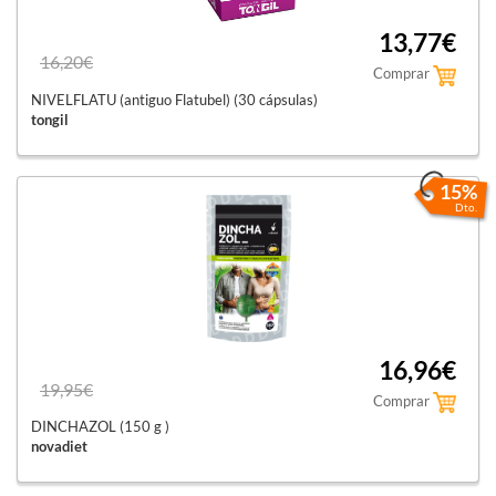
13,77€
16,20€
Comprar
NIVELFLATU (antiguo Flatubel) (30 cápsulas)
tongil
15%
Dto.
16,96€
19,95€
Comprar
DINCHAZOL (150 g )
novadiet