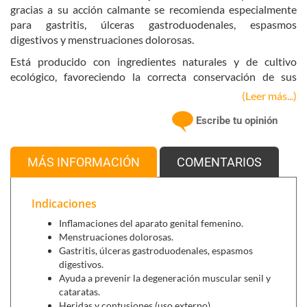
gracias a su acción calmante se recomienda especialmente
para gastritis, úlceras gastroduodenales, espasmos
digestivos y menstruaciones dolorosas.
Está producido con ingredientes naturales y de cultivo
ecológico, favoreciendo la correcta conservación de sus
propiedades y beneficios.
(Leer más...)
Principales ingredientes activos:
Escribe tu opinión
Caléndula,
es una planta con propiedades
antiinflamatorias, antisépticas y cicatrizantes, pero
MÁS INFORMACIÓN
COMENTARIOS
también se indica a mujeres con problemas de
fertilidad, depresión, problemas hormonales y
dolencias en el perineo.
Indicaciones
Ciclodextrinas,
son oligosacáridos cíclicos, de origen
Inflamaciones del aparato genital femenino.
vegetal, obtenidas de la degradación enzimática del
Menstruaciones dolorosas.
almidón (maíz) y son de origen totalmente
Gastritis, úlceras gastroduodenales, espasmos
natural. Entre las ventajas de las ciclodextrinas
digestivos.
podemos mencionar:
Ayuda a prevenir la degeneración muscular senil y
cataratas.
Aumentan la solubilidad de sustancias o
Heridas y contusiones (uso externo).