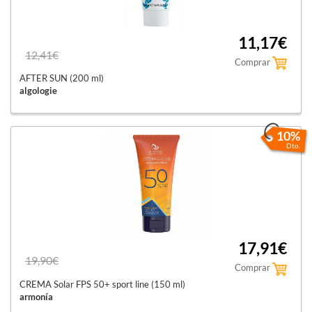
11,17€
12,41€
Comprar
AFTER SUN (200 ml)
algologie
10%
Dto.
17,91€
19,90€
Comprar
CREMA Solar FPS 50+ sport line (150 ml)
armonía