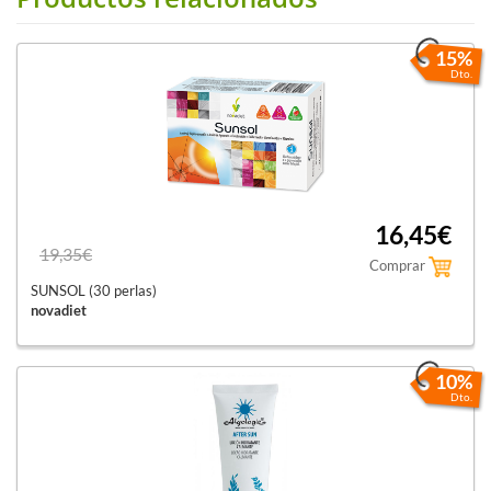
15%
Dto.
16,45€
19,35€
Comprar
SUNSOL (30 perlas)
novadiet
10%
Dto.