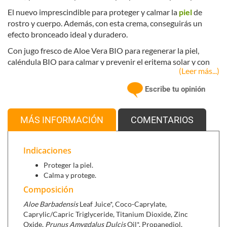
El nuevo imprescindible para proteger y calmar la
piel
de
rostro y cuerpo. Además, con esta crema, conseguirás un
efecto bronceado ideal y duradero.
Con jugo fresco de Aloe Vera BIO para regenerar la piel,
caléndula BIO para calmar y prevenir el eritema solar y con
(Leer más...)
Vitamina E para neutralizar la oxidación.
Los filtros físicos crean una barrea mineral que protegen la
Escribe tu opinión
piel desded el primer instante, su alta tolerancia los hace
ideales para pieles sensibles, reactivas o delicadas. Además,
MÁS INFORMACIÓN
COMENTARIOS
su formulación respetuosa con la piel y libre de químicos
dañinos, contribuye a preservar el medioambiente y los
ecosistemas marinos.
Indicaciones
Proteger la piel.
Calma y protege.
Se puede combinar con
:
Composición
Sunsol (30 perlas)
, prepara y protege la piel de los
Aloe Barbadensis
rayos solares.
Leaf Juice*, Coco-Caprylate,
Caprylic/Capric Triglyceride, Titanium Dioxide, Zinc
After sun (200 ml)
, hidrata intensamente con un efecto
Oxide,
Prunus Amygdalus Dulcis
Oil*, Propanediol,
refrescante que calma y ayuda a la regeneración de la