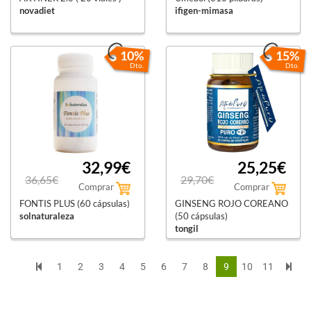
novadiet
ifigen-mimasa
10%
15%
Dto.
Dto.
32,99€
25,25€
36,65€
29,70€
Comprar
Comprar
FONTIS PLUS (60 cápsulas)
GINSENG ROJO COREANO
solnaturaleza
(50 cápsulas)
tongil
1
2
3
4
5
6
7
8
9
10
11