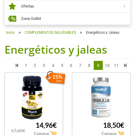
Ofertas
Zona Outlet
Inicio
COMPLEMENTOS SALUDABLES
Energéticos y Jaleas
Energéticos y jaleas
1
2
3
4
5
6
7
8
9
10
11
15%
Dto.
14,96€
18,50€
17,60€
Comprar
Comprar