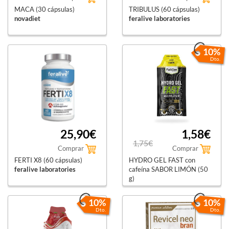
MACA (30 cápsulas)
TRIBULUS (60 cápsulas)
novadiet
feralive laboratories
10%
Dto.
25,90€
1,58€
1,75€
Comprar
Comprar
FERTI X8 (60 cápsulas)
HYDRO GEL FAST con
feralive laboratories
cafeína SABOR LIMÓN (50
g)
fullgas sport nutrition
10%
10%
Dto.
Dto.