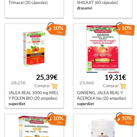
Trimacai (30 cápsulas)
SHILAJIT (60 cápsulas)
drasanvi
10%
10%
Dto.
Dto.
25,39€
19,31€
28,21€
21,46€
Comprar
Comprar
JALEA REAL 3000 mg MIEL
GINSENG, JALEA REAL Y
Y POLEN BIO (20 ampollas)
ACEROLA bio (20 ampollas)
superdiet
superdiet
10%
10%
Dto.
Dto.