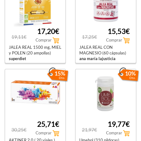
17,20€
15,53€
19,11€
17,25€
Comprar
Comprar
JALEA REAL 1500 mg, MIEL
JALEA REAL CON
y POLEN (20 ampollas)
MAGNESIO (60 cápsulas)
superdiet
ana maría lajusticia
15%
10%
Dto.
Dto.
25,71€
19,77€
30,25€
21,97€
Comprar
Comprar
AKTINER 2.0 ( 20 viales )
Umebol (310 pildoras)