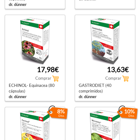
dr. dünner
17,98€
13,63€
Comprar
Comprar
ECHINOL- Equinacea (80
GASTRODIET (40
cápsulas)
comprimidos)
dr. dünner
dr. dünner
8%
10%
Dto.
Dto.