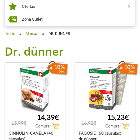
Ofertas
Zona Outlet
Inicio
Marcas
DR. DÜNNER
Dr. dünner
10%
10%
Dto.
Dto.
14,39€
15,23€
15,99€
16,92€
Comprar
Comprar
CINNULIN-CANELA (40
PAGOSID (60 cápsulas)
cápsulas)
dr. dünner