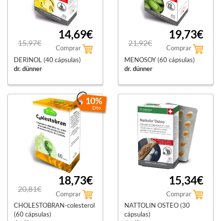
14,69€
19,73€
15,97€
21,92€
Comprar
Comprar
DERINOL (40 cápsulas)
MENOSOY (60 cápsulas)
dr. dünner
dr. dünner
10%
Dto.
18,73€
15,34€
20,81€
Comprar
Comprar
CHOLESTOBRAN-colesterol
NATTOLIN OSTEO (30
(60 cápsulas)
cápsulas)