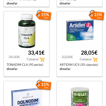
dimefar
dimefar
15%
15%
Dto.
Dto.
33,41€
28,05€
39,30€
33,00€
Comprar
Comprar
TONADIM CLA (90 perlas)
ARTIDIM UCII (30 cápsulas)
dimefar
dimefar
15%
Dto.