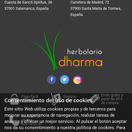
Cuesta de Sancti Spí­ritus, 36
Carretera de Madrid, 72
37001 Salamanca, España
37900 Santa Marta de Tormes,
España
Envío gratis a
Pago fácil
Servicio
partir de 49 €
Consentimiento del uso de cookies
y seguro
24-48 h.
de compra
Este sitio Web utiliza cookies propias y de terceros para
mejorar su experiencia de navegación, realizar tareas de
Atención al
cliente
análisis y ofrecer un mejor servicio. Al pulsar el botón aceptar
923 13 01 87
nos da su consentimiento a nuestra política de cookies. Para