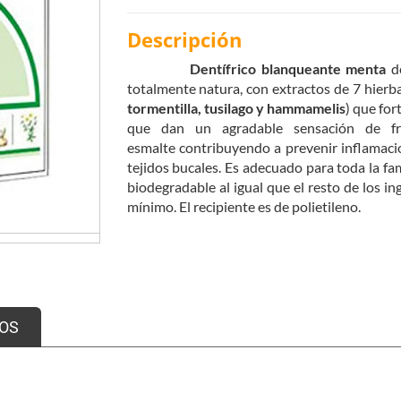
Descripción
Dentífrico blanqueante menta
d
totalmente natura, con extractos de 7 hierba
tormentilla, tusilago y hammamelis
) que for
que dan un agradable sensación de fres
esmalte contribuyendo a prevenir inflamaci
tejidos bucales. Es adecuado para toda la fam
biodegradable al igual que el resto de los i
mínimo. El recipiente es de polietileno.
Elimina las manchas causadas por el café,
Contiene Xilitol.
No contiene agentes aglutinantes.
Muy acosejable para fumadores.
Recomendado para niños.
OS
Tolerado por los diabéticos: no contien
Contiene menta.