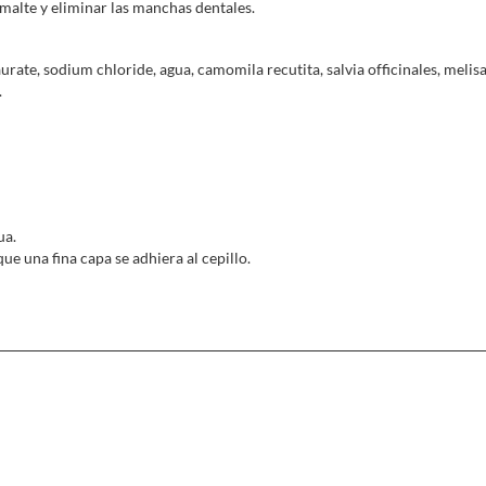
esmalte y eliminar las manchas dentales.
Ingredientes activos principales:
Manzanilla,
se conoce que la manzanil
urate, sodium chloride, agua, camomila recutita, salvia officinales, melisa
propiedades sedantes, digestivas, a
.
utilizaciones externas es para comb
antiinflamatorios y sedantes.
Salvia,
con efecto blanqueador y
antib
Romero,
su aroma intenso y sus prop
boca y los dientes sea más profunda y m
Melisa,
es en una planta medicinal rela
ua.
más utilizadas cuando necesitamos rel
que una fina capa se adhiera al cepillo.
virtudes sedantes. Proporciona sensació
Tormentilla,
por su riqueza en tanino
hemostático local, cicatrizante.
antiinflamatorio, antibacteriano, ant
antiviral. Elimina los casos de halitos
gérmenes de la boca que producen el mal
sangrado de encías.
Tusilago,
antiinflamatoria y antivacteri
Hammamelis,
para evitar el sangrado y
estado de las llagas y las encías sangran