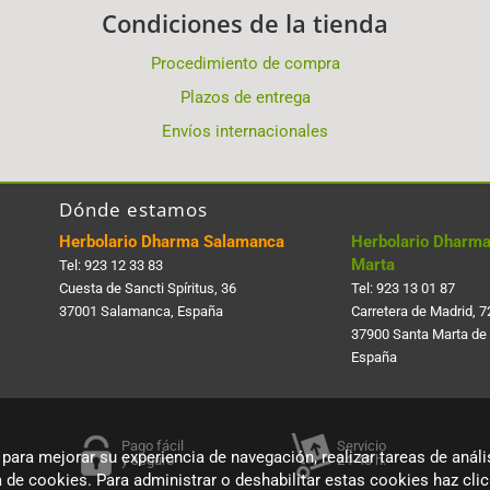
Condiciones de la tienda
Procedimiento de compra
Plazos de entrega
Envíos internacionales
Dónde estamos
Herbolario Dharma Salamanca
Herbolario Dharma
Marta
Tel:
923 12 33 83
Cuesta de Sancti Spí­ritus, 36
Tel:
923 13 01 87
37001 Salamanca, España
Carretera de Madrid, 7
37900 Santa Marta de
España
Pago fácil
Servicio
 para mejorar su experiencia de navegación, realizar tareas de anális
y seguro
24-48 h.
a de cookies. Para administrar o deshabilitar estas cookies haz cl