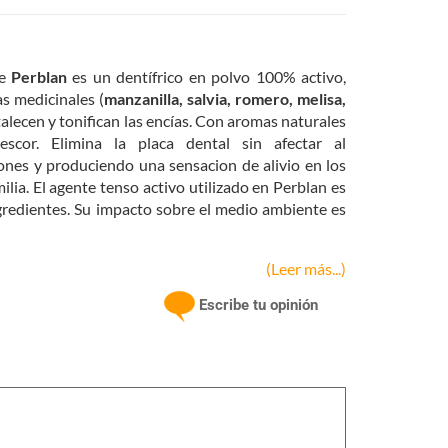
e
Perblan
es un dentífrico en polvo 100% activo,
s medicinales (
manzanilla, salvia, romero, melisa,
talecen y tonifican las encías. Con aromas naturales
cor. Elimina la placa dental sin afectar al
ones y produciendo una sensacion de alivio en los
ilia. El agente tenso activo utilizado en Perblan es
ngredientes. Su impacto sobre el medio ambiente es
 te, vino rojo y cigarrillos.
(Leer más...)
Escribe tu opinión
e azúcares.