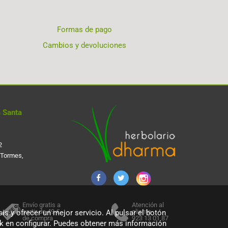
Formas de pago
Cambios y devoluciones
 Santa
2
 Tormes,
Envío gratis a
Atención al
partir de 49 €
cliente
is y ofrecer un mejor servicio. Al pulsar el botón
de compra
923 13 01 87
ick en configurar. Puedes obtener más información