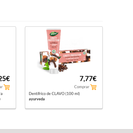
25€
7,77€
ar
Comprar
ra
Dentífrico de CLAVO (100 ml)
)
ayurveda