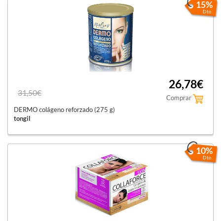
15%
Dto.
26,78€
31,50€
Comprar
DERMO colágeno reforzado (275 g)
tongil
10%
Dto.