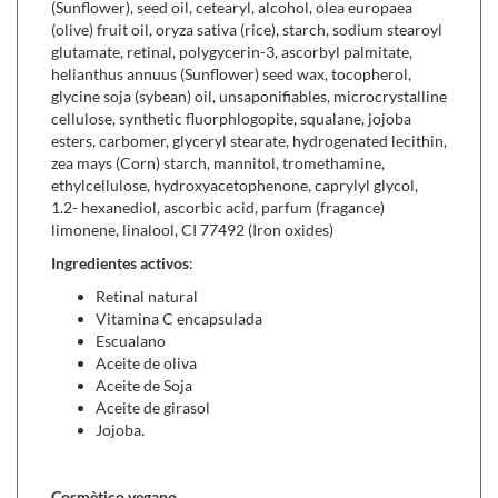
(Sunflower), seed oil, cetearyl, alcohol, olea europaea
poros y los granos. También incentiva la formación de
(olive) fruit oil, oryza sativa (rice), starch, sodium stearoyl
colágeno y elastina, regenera la piel y disminuye la
glutamate, retinal, polygycerin-3, ascorbyl palmitate,
acción inflamatoria de los melanocitos.
helianthus annuus (Sunflower) seed wax, tocopherol,
Contiene
vitamina C
encapsulada que se libera
glycine soja (sybean) oil, unsaponifiables, microcrystalline
directamente sobre tu piel aportándote un extra de
cellulose, synthetic fluorphlogopite, squalane, jojoba
esters, carbomer, glyceryl stearate, hydrogenated lecithin,
luminosidad.
zea mays (Corn) starch, mannitol, tromethamine,
El
escualano
ayuda a proteger la piel contra la pérdida
ethylcellulose, hydroxyacetophenone, caprylyl glycol,
de humedad y mejora la estructura lipídica natural.
1.2- hexanediol, ascorbic acid, parfum (fragance)
Los
aceites de jojoba y de soja
ofrecen un extra de
limonene, linalool, CI 77492 (Iron oxides)
nutrición e hidratación.
Ingredientes activos
:
Se puede combinar con
:
Retinal natural
Pieleskin (30 cápsulas)
,
ideal para lucir una piel
Vitamina C encapsulada
luminosa, firme y tersa.
Escualano
Ácido hialurónico clinic (30 cápsulas)
, cuida y mejora el
Aceite de oliva
aspecto de nuestra piel.
Aceite de Soja
Aceite de girasol
Jojoba.
Cosmètico vegano