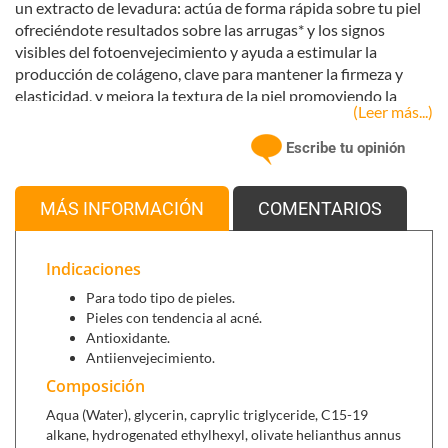
un extracto de levadura: actúa de forma rápida sobre tu piel
ofreciéndote resultados sobre las arrugas* y los signos
visibles del fotoenvejecimiento y ayuda a estimular la
producción de colágeno, clave para mantener la firmeza y
elasticidad, y mejora la textura de la piel promoviendo la
(Leer más...)
renovación celular.
Escribe tu opinión
¿Qué lo diferencia del retinol?
El retinal actúa 11 veces más rápido que el retinol, ya
que se convierte antes en ácido retinoico, mejorando
MÁS INFORMACIÓN
COMENTARIOS
más rápido y visiblemente la piel.
Gracias a su efecto seborregulador, ayuda a las pieles
Indicaciones
grasas a estabilizar y equilibrar los niveles de sebo.
Es altamente eficaz y ofrece resultados sin causar
Para todo tipo de pieles.
irritación incluso en pieles sensibles. Se puede usar día
Pieles con tendencia al acné.
y noche.
Antioxidante.
Antiienvejecimiento.
Ingredientes activos
:
Composición
El
retinal
es un gran aliado para las pieles con exceso de
Aqua (Water), glycerin, caprylic triglyceride, C15-19
sebo y tendencia al acné, ya que contribuye a reducir la
alkane, hydrogenated ethylhexyl, olivate helianthus annus
producción de aceites, mejorando la apariencia de los