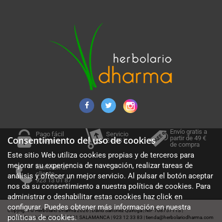
Envío gratis a
Pago fácil
Servicio
partir de 49 €
Consentimiento del uso de cookies
y seguro
24-48 h.
de compra
Este sitio Web utiliza cookies propias y de terceros para
mejorar su experiencia de navegación, realizar tareas de
Atención al
cliente
análisis y ofrecer un mejor servicio. Al pulsar el botón aceptar
923 13 01 87
nos da su consentimiento a nuestra política de cookies. Para
administrar o deshabilitar estas cookies haz click en
configurar. Puedes obtener más información en nuestra
Copyright © Herbolario Dharma 2026
David Sánchez Quiroga
NIF 70875711S
|
|
|
políticas de cookies
.
Cuesta Sancti Spiritus 36, 37001 SALAMANCA
923 12 33 83
tienda@herbolariodharma.com
|
|