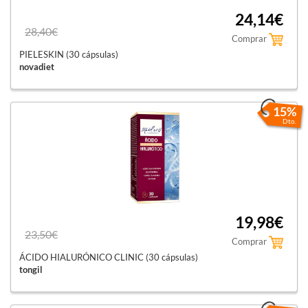
24,14€
28,40€
Comprar
PIELESKIN (30 cápsulas)
novadiet
15%
Dto.
19,98€
23,50€
Comprar
ÁCIDO HIALURÓNICO CLINIC (30 cápsulas)
tongil