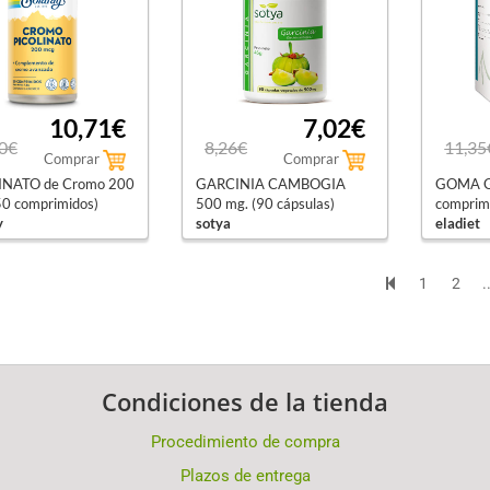
10,71€
7,02€
0€
8,26€
11,35
Comprar
Comprar
INATO de Cromo 200
GARCINIA CAMBOGIA
GOMA G
50 comprimidos)
500 mg. (90 cápsulas)
comprim
y
sotya
eladiet
1
2
.
Condiciones de la tienda
Procedimiento de compra
Plazos de entrega