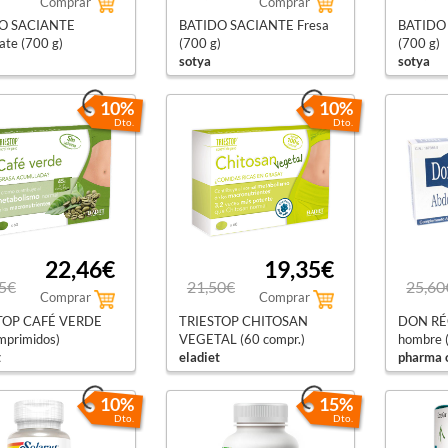
Comprar
Comprar
O SACIANTE
BATIDO SACIANTE Fresa
BATIDO 
ate (700 g)
(700 g)
(700 g)
sotya
sotya
10%
10%
Dto.
Dto.
22,46€
19,35€
5€
21,50€
25,60
Comprar
Comprar
TOP CAFÉ VERDE
TRIESTOP CHITOSAN
DON RÉ
mprimidos)
VEGETAL (60 compr.)
hombre (
t
eladiet
pharma 
10%
15%
Dto.
Dto.