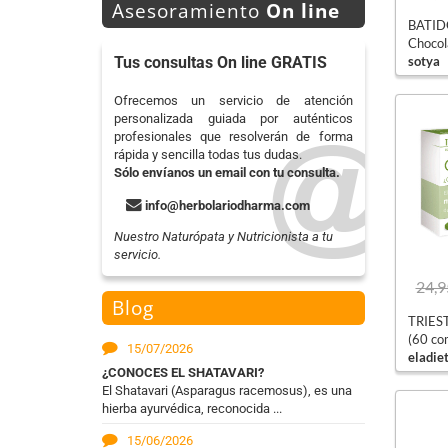
Asesoramiento
On line
BATID
Chocol
sotya
Tus consultas On line GRATIS
Ofrecemos un servicio de atención
personalizada guiada por auténticos
profesionales que resolverán de forma
rápida y sencilla todas tus dudas.
Sólo envíanos un email con tu consulta.
info@herbolariodharma.com
Nuestro Naturópata y Nutricionista a tu
servicio.
24,9
Blog
TRIES
(60 co
15/07/2026
eladie
¿CONOCES EL SHATAVARI?
El Shatavari (Asparagus racemosus), es una
hierba ayurvédica, reconocida ...
15/06/2026