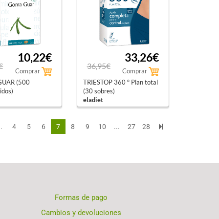
10,22€
33,26€
€
36,95€
Comprar
Comprar
UAR (500
TRIESTOP 360 º Plan total
idos)
(30 sobres)
eladiet
..
4
5
6
7
8
9
10
...
27
28
Formas de pago
Cambios y devoluciones