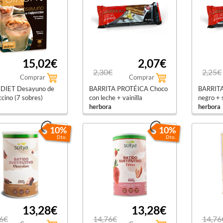
15,02€
2,07€
2,30€
2,25€
Comprar
Comprar
 DIET Desayuno de
BARRITA PROTÉICA Choco
BARRIT
cino (7 sobres)
con leche + vainilla
negro + 
herbora
herbora
10%
10%
Dto.
Dto.
13,28€
13,28€
6€
14,76€
14,76