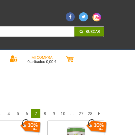
BUSCAR
MI COMPRA
0 artículos 0,00 €
..
4
5
6
7
8
9
10
...
27
28
10%
10%
Dto.
Dto.