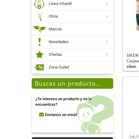
Línea Infantil
Otros
Marcas
Novedades
Ofertas
SIKEN
Cappuc
siken
Zona Outlet
Buscas un producto...
¿Te interesa un producto y no lo
encuentras?
Envianos un email
14,7