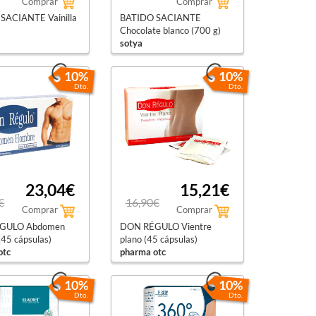
Comprar
Comprar
SACIANTE Vainilla
BATIDO SACIANTE
Chocolate blanco (700 g)
sotya
10%
10%
Dto.
Dto.
23,04€
15,21€
€
16,90€
Comprar
Comprar
GULO Abdomen
DON RÉGULO Vientre
45 cápsulas)
plano (45 cápsulas)
otc
pharma otc
10%
10%
Dto.
Dto.