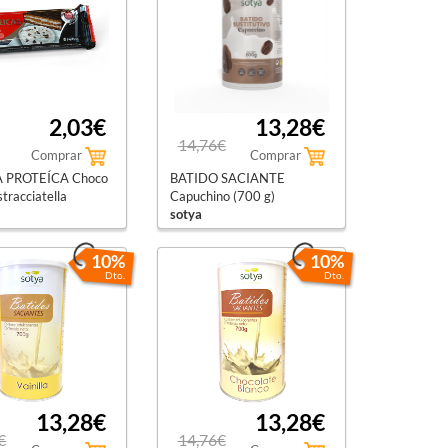
2,03€
13,28€
14,76€
Comprar
Comprar
A PROTEÍCA Choco
BATIDO SACIANTE
stracciatella
Capuchino (700 g)
sotya
10%
10%
Dto.
Dto.
13,28€
13,28€
€
14,76€