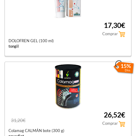
17,30€
Comprar
DOLOFREN GEL (100 ml)
tongil
15%
Dto.
26,52€
31,20€
Comprar
Colamag CALMÁN bote (300 g)
novadiet