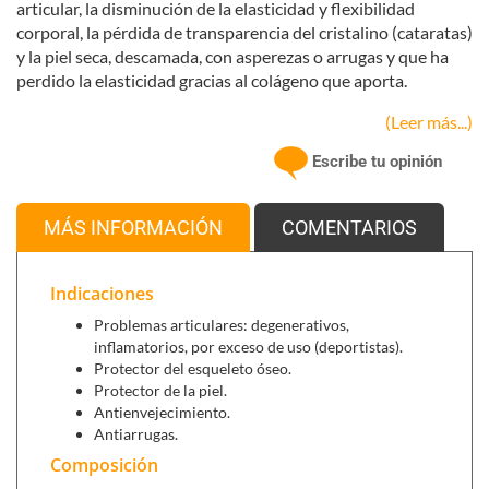
articular, la disminución de la elasticidad y flexibilidad
corporal, la pérdida de transparencia del cristalino (cataratas)
y la piel seca, descamada, con asperezas o arrugas y que ha
perdido la elasticidad gracias al colágeno que aporta.
(Leer más...)
Se puede combinar con:
Escribe tu opinión
Cúrcuma (40 cápsulas)
,
si manifestamos dolor o
inflamación en las articulaciones.
MÁS INFORMACIÓN
COMENTARIOS
Nivelflex Crema (100 ml)
,
para masajear la zona en la
que tengamos dolor o inflamación.
Indicaciones
Problemas articulares: degenerativos,
inflamatorios, por exceso de uso (deportistas).
Protector del esqueleto óseo.
Protector de la piel.
Antienvejecimiento.
Antiarrugas.
Composición