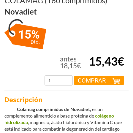
COLAMAG (180 comprimidos)
Novadiet
15%
Dto.
15,43€
antes
18,15€
COMPRAR
Descripción
Colamag comprimidos de
Novadiet,
es un
complemento alimenticio a base proteina de
colágeno
hidrolizada
, magnesio, ácido hialurónico y Vitamina C que
está indicado para combatir la degeneración del cartílago