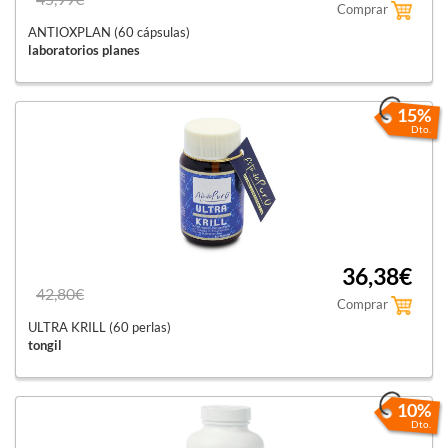
Comprar
ANTIOXPLAN (60 cápsulas)
laboratorios planes
15%
Dto.
36,38€
42,80€
Comprar
ULTRA KRILL (60 perlas)
tongil
10%
Dto.