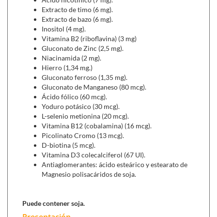
Extracto de timo (6 mg).
Extracto de bazo (6 mg).
Inositol (4 mg).
Vitamina B2 (riboflavina) (3 mg)
Gluconato de Zinc (2,5 mg).
Niacinamida (2 mg).
Hierro (1,34 mg.)
Gluconato ferroso (1,35 mg).
Gluconato de Manganeso (80 mcg).
Ácido fólico (60 mcg).
Yoduro potásico (30 mcg).
L-selenio metionina (20 mcg).
Vitamina B12 (cobalamina) (16 mcg).
Picolinato Cromo (13 mcg).
D-biotina (5 mcg).
Vitamina D3 colecalciferol (67 UI).
Antiaglomerantes: ácido esteárico y estearato de
Magnesio polisacáridos de soja.
Puede contener soja.
Presentación