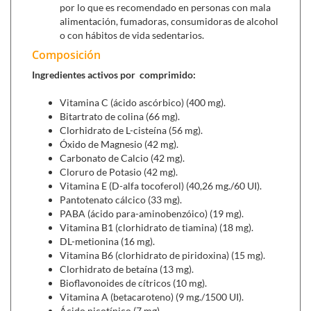
por lo que es recomendado en personas con mala
cardiaca.
alimentación, fumadoras, consumidoras de alcohol
o con hábitos de vida sedentarios.
También aporta sustancias activas frente el hipotiroidismo,
diabetes e hipertensión arterial, importantes factores de
Composición
riesgo cardiovascular.
Ingredientes activos por comprimido:
Se puede combinar con:
Vitamina C (ácido ascórbico) (400 mg).
Antioxplan
,
fuente de antioxidantes a base de
Bitartrato de colina (66 mg).
Coenzima Q10, resveratrol, selenio... que evitan el
Clorhidrato de L-cisteína (56 mg).
envejecimiento celular.
Óxido de Magnesio (42 mg).
Carbonato de Calcio (42 mg).
Cloruro de Potasio (42 mg).
Vitamina E (D-alfa tocoferol) (40,26 mg./60 UI).
Pantotenato cálcico (33 mg).
PABA (ácido para-aminobenzóico) (19 mg).
Vitamina B1 (clorhidrato de tiamina) (18 mg).
DL-metionina (16 mg).
Vitamina B6 (clorhidrato de piridoxina) (15 mg).
Clorhidrato de betaína (13 mg).
Bioflavonoides de cítricos (10 mg).
Vitamina A (betacaroteno) (9 mg./1500 UI).
Ácido nicotínico (7 mg).