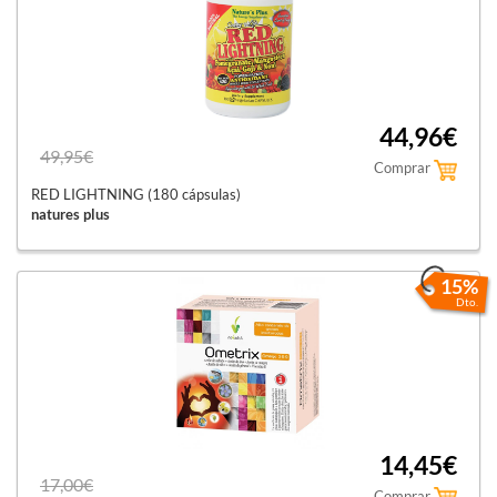
44,96€
49,95€
Comprar
RED LIGHTNING (180 cápsulas)
natures plus
15%
Dto.
14,45€
17,00€
Comprar