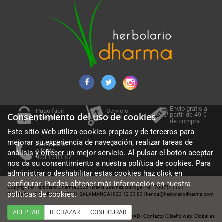
Envío gratis a
Pago fácil
Servicio
partir de 49 €
Consentimiento del uso de cookies
y seguro
24-48 h.
de compra
Este sitio Web utiliza cookies propias y de terceros para
mejorar su experiencia de navegación, realizar tareas de
Atención al
cliente
análisis y ofrecer un mejor servicio. Al pulsar el botón aceptar
923 13 01 87
nos da su consentimiento a nuestra política de cookies. Para
administrar o deshabilitar estas cookies haz click en
configurar. Puedes obtener más información en nuestra
Copyright © Herbolario Dharma 2026
David Sánchez Quiroga
NIF 70875711S
|
|
|
políticas de cookies
.
Cuesta Sancti Spiritus 36, 37001 SALAMANCA
923 12 33 83
tienda@herbolariodharma.com
|
|
ACEPTAR
RECHAZAR
CONFIGURAR
Política de cookies
Aviso legal
POLÍTICA DE PRIVACIDAD
Contacto
Diseño web: Global.es
|
|
|
|