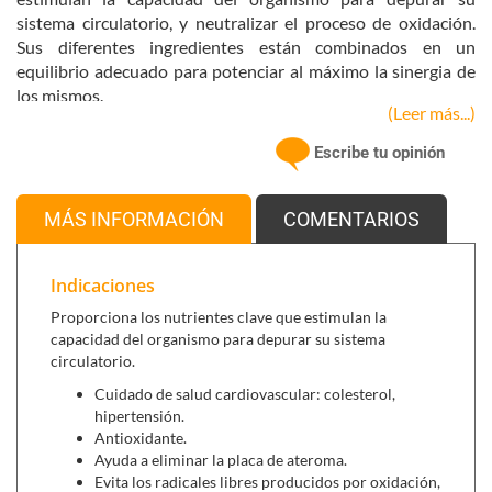
sistema circulatorio, y neutralizar el proceso de oxidación.
Sus diferentes ingredientes están combinados en un
equilibrio adecuado para potenciar al máximo la sinergia de
los mismos.
(Leer más...)
Es recomendable tomar Aterogran para
eliminar la placa de
ateroma
, y para reponer los daños causados en la pared
Escribe tu opinión
vascular.
Sus principales componentes son:
MÁS INFORMACIÓN
COMENTARIOS
Vitaminas C y E, Selenio y Zinc,
sustancias
Indicaciones
antioxidantes.
Proporciona los nutrientes clave que estimulan la
Vitamina B1 y L-Cistina,
nutrientes que promueven la
capacidad del organismo para depurar su sistema
eliminación de metales pesados.
circulatorio.
Colina, Inositol y Niacina,
factores que evitan la
formación de trombos y acumulación de grasas en el
Cuidado de salud cardiovascular: colesterol,
hipertensión.
hígado.
Antioxidante.
Vitamina B6,
nutrientes que evitan la formación de
Ayuda a eliminar la placa de ateroma.
tóxicos para las arterias y corazón.
Evita los radicales libres producidos por oxidación,
Potasio
y
Coenzima Q10,
estimulantes de la función