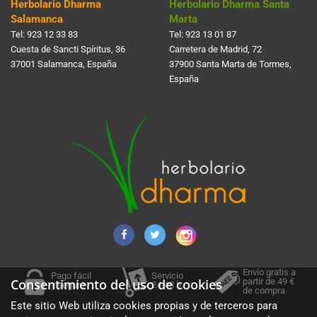
Herbolario Dharma
Herbolario Dharma Santa
Salamanca
Marta
Tel:
923 12 33 83
Tel:
923 13 01 87
Cuesta de Sancti Spí­ritus, 36
Carretera de Madrid, 72
37001 Salamanca, España
37900 Santa Marta de Tormes,
España
Envío gratis a
Pago fácil
Servicio
partir de 49 €
Consentimiento del uso de cookies
y seguro
24-48 h.
de compra
Este sitio Web utiliza cookies propias y de terceros para