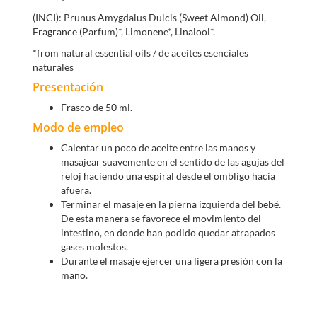
(INCI): Prunus Amygdalus Dulcis (Sweet Almond) Oil,
Cardamomo,
por sus características ligeramente
Fragrance (Parfum)*, Limonene*, Linalool*.
tónicas, térmicas y digestivas ejerce una acción muy
*from natural essential oils / de aceites esenciales
beneficiosa en el aparato digestivo, aliviando cólicos,
naturales
indigestiones y retortijones.
Presentación
Manzanilla o camomila,
es una de las plantas
Frasco de 50 ml.
medicinales más utilizadas y aceptadas en occidente.
Modo de empleo
Útil para calmar los dolores espasmódicos del
Calentar un poco de aceite entre las manos y
estómago,
masajear suavemente en el sentido de las agujas del
reloj haciendo una espiral desde el ombligo hacia
afuera.
Cosmética 100% natural y BIO.
Terminar el masaje en la pierna izquierda del bebé.
De esta manera se favorece el movimiento del
intestino, en donde han podido quedar atrapados
gases molestos.
Durante el masaje ejercer una ligera presión con la
mano.