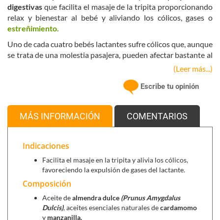
digestivas
que facilita el masaje de la tripita proporcionando
relax y bienestar al bebé y aliviando los cólicos, gases o
estreñimiento.
Uno de cada cuatro bebés lactantes sufre cólicos que, aunque
se trata de una molestia pasajera, pueden afectar bastante al
bienestar del bebé. Aunque su origen puede tener distintos
(Leer más...)
motivos, se trata normalmente de gases. La realización de un
Escribe tu opinión
suave masaje en la tripita del bebé está recomendada por la
Asociación de Pediatría Española para prevenir y mejorar las
molestias del lactante.
MÁS INFORMACIÓN
COMENTARIOS
Ingredientes activos principales:
Aceite de almendras dulces
(Prunus Amygdalus
Indicaciones
Dulcis)
, de las semillas de los frutos del almendro, se
Facilita el masaje en la tripita y alivia los cólicos,
obtiene un aceite casi inoloro e incoloro, muy suave y
favoreciendo la expulsión de gases del lactante.
delicado. Muy bien tolerado por la piel y de rápida
Composición
absorción. Debido a su alto contenido en ácidos grasos
esenciales protege la piel de la sequedad y mejora su
Aceite de
almendra dulce
(Prunus Amygdalus
función cómo capa protectora, manteniéndola tersa y
Dulcis)
, aceites esenciales naturales de
cardamomo
flexible.
y
manzanilla.