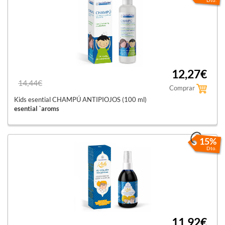
12,27€
14,44€
Comprar
Kids esential CHAMPÚ ANTIPIOJOS (100 ml)
esential `aroms
15%
Dto.
11,92€