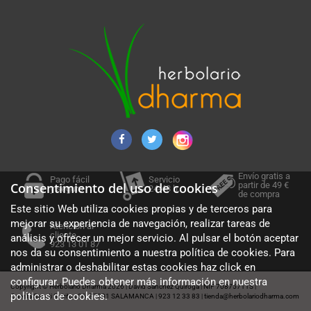
Envío gratis a
Pago fácil
Servicio
partir de 49 €
Consentimiento del uso de cookies
y seguro
24-48 h.
de compra
Este sitio Web utiliza cookies propias y de terceros para
mejorar su experiencia de navegación, realizar tareas de
Atención al
cliente
análisis y ofrecer un mejor servicio. Al pulsar el botón aceptar
923 13 01 87
nos da su consentimiento a nuestra política de cookies. Para
administrar o deshabilitar estas cookies haz click en
configurar. Puedes obtener más información en nuestra
Copyright © Herbolario Dharma 2026
David Sánchez Quiroga
NIF 70875711S
|
|
|
políticas de cookies
.
Cuesta Sancti Spiritus 36, 37001 SALAMANCA
923 12 33 83
tienda@herbolariodharma.com
|
|