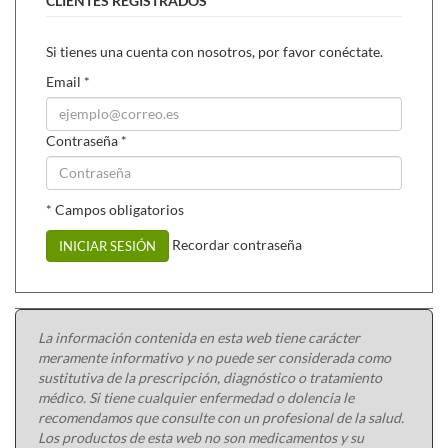
CLIENTES REGISTRADOS
Yogi Tea es sinónimo de deliciosos tés e infusiones de hierbas
y especias, basados en recetas únicas ayurvédicas. Yogi Tea
Si tienes una cuenta con nosotros, por favor conéctate.
hunde sus raíces en la sabiduría india del Ayurveda de 3.000
años de antigüedad, la enseñanza sobre el equilibrio entre
Email
*
cuerpo, mente y espíritu. El resultado son hierbas y especias
de máxima calidad procedentes de cultivos ecológicos
Contraseña
*
controlados.
Os recomendamos tés similares:
* Campos obligatorios
Yogi tea Chai dulce bio
Yogi tea Himalaya bio
Recordar contraseña
INICIAR SESIÓN
Yogi tea Regaliz bio
La información contenida en esta web tiene carácter
meramente informativo y no puede ser considerada como
sustitutiva de la prescripción, diagnóstico o tratamiento
médico. Si tiene cualquier enfermedad o dolencia le
recomendamos que consulte con un profesional de la salud.
Los productos de esta web no son medicamentos y su