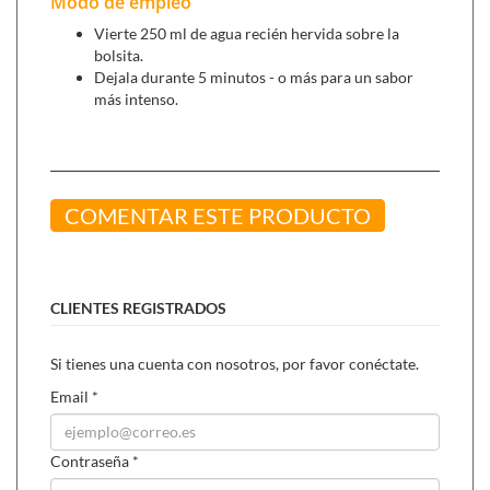
Modo de empleo
popular por su fresco aroma y tiene un picante ligero,
Vierte 250 ml de agua recién hervida sobre la
agradable.
bolsita.
Dejala durante 5 minutos - o más para un sabor
más intenso.
Se puede combinar con:
Yogi tea verde harmonia (17 filtros),
deliciosa y
placentera mezcla para conseguir el equilibrio perfecto.
Yogi tea felicicada (17 filtros),
para levantar el ánimo y
COMENTAR ESTE PRODUCTO
aportar serenidad.
CLIENTES REGISTRADOS
Si tienes una cuenta con nosotros, por favor conéctate.
Email
*
Contraseña
*