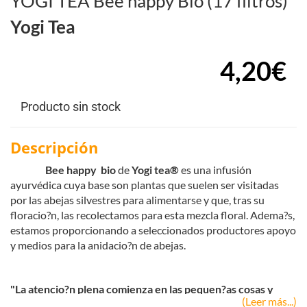
YOGI TEA Bee happy Bio (17 filtros)
Yogi Tea
4,20€
Producto sin stock
Descripción
Bee happy bio
de
Yogi tea
®
es una infusión
ayurvédica cuya base son plantas que suelen ser visitadas
por las abejas silvestres para alimentarse y que, tras su
floracio?n, las recolectamos para esta mezcla floral. Adema?s,
estamos proporcionando a seleccionados productores apoyo
y medios para la anidacio?n de abejas.
"La atencio?n plena comienza en las pequen?as cosas y
(Leer más...)
suele tener un gran impacto"