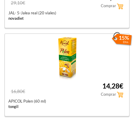
29,10€
Comprar
JAL- 5-Jalea real (20 viales)
novadiet
15%
Dto.
14,28€
16,80€
Comprar
APICOL Polen (60 ml)
tongil