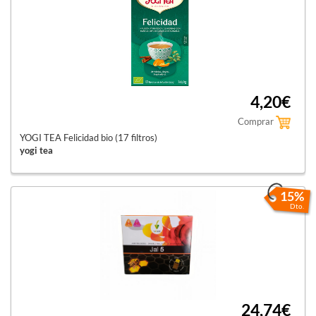
4,20€
Comprar
YOGI TEA Felicidad bio (17 filtros)
yogi tea
15%
Dto.
24,74€