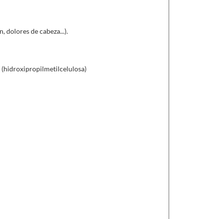
las)
,
nos ayuda a aliviar lo síntomas mentruales y
ficaz para los sofocos durante la menopausia.
, dolores de cabeza...).
l (hidroxipropilmetilcelulosa)