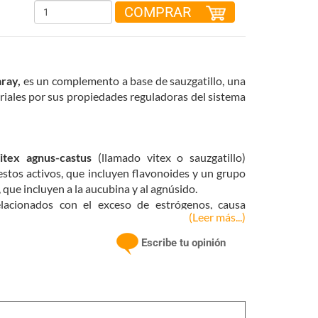
COMPRAR
ray,
es un complemento a base de sauzgatillo, una
ales por sus propiedades reguladoras del sistema
itex agnus-castus
(llamado vitex o sauzgatillo)
tos activos, que incluyen flavonoides y un grupo
ue incluyen a la aucubina y al agnúsido.
elacionados con el exceso de estrógenos, causa
(Leer más...)
al y de la irregularidad en los ciclos menstruales.
acné y herpes labiales que aparecen o empeoran en
Escribe tu opinión