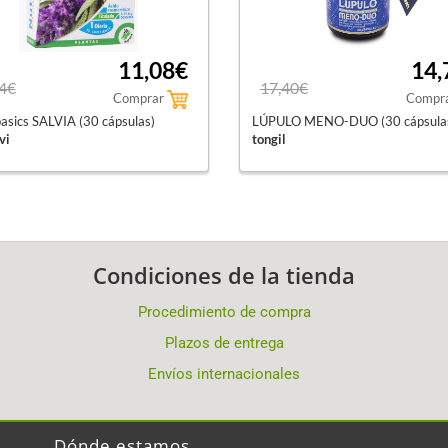
11,08€
14,
4€
17,40€
Comprar
Compr
asics SALVIA (30 cápsulas)
LÚPULO MENO-DUO (30 cápsula
vi
tongil
Condiciones de la tienda
Procedimiento de compra
Plazos de entrega
Envíos internacionales
Dónde estamos