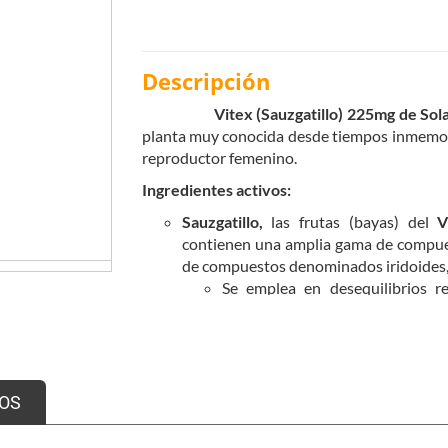
Descripción
Vitex (Sauzgatillo) 225mg de Sola
planta muy conocida desde tiempos inmemori
reproductor femenino.
Ingredientes activos:
Sauzgatillo,
las frutas (bayas) del
V
contienen una amplia gama de compues
de compuestos denominados iridoides, q
Se emplea en desequilibrios r
frecuente del síndrome premenstru
También se utiliza en casos de 
fase premenstrual.
OS
Se puede combinar con: