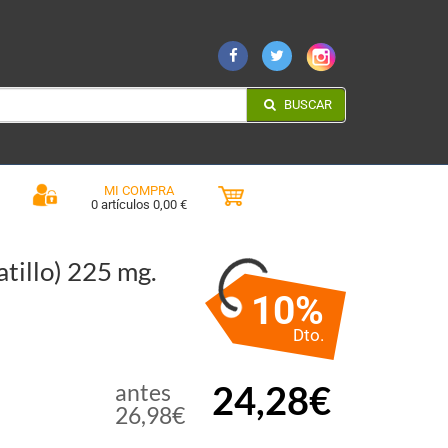
BUSCAR
MI COMPRA
0 artículos 0,00 €
tillo) 225 mg.
10%
Dto.
24,28€
antes
26,98€