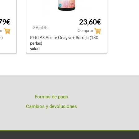
79€
23,60€
29,50€
ar
Comprar
s)
PERLAS Aceite Onagra + Borraja (180
perlas)
sakai
Formas de pago
Cambios y devoluciones