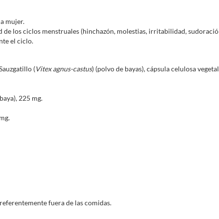
Omenova - aceite de onagra (400 per
también premenstruales.
la mujer.
Nutrabasics Salvia (30 cápsulas)
,
muy e
 de los ciclos menstruales (hinchazón, molestias, irritabilidad, sudoración
e el ciclo.
Sauzgatillo (
Vitex agnus-castus
) (polvo de bayas), cápsula celulosa vegeta
baya), 225 mg.
 mg.
preferentemente fuera de las comidas.