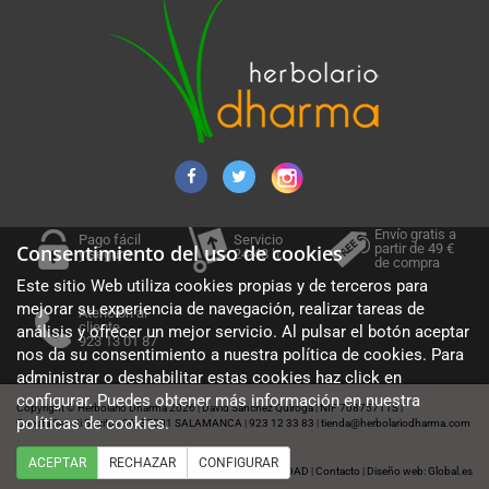
Envío gratis a
Pago fácil
Servicio
partir de 49 €
Consentimiento del uso de cookies
y seguro
24-48 h.
de compra
Este sitio Web utiliza cookies propias y de terceros para
mejorar su experiencia de navegación, realizar tareas de
Atención al
cliente
análisis y ofrecer un mejor servicio. Al pulsar el botón aceptar
923 13 01 87
nos da su consentimiento a nuestra política de cookies. Para
administrar o deshabilitar estas cookies haz click en
configurar. Puedes obtener más información en nuestra
Copyright © Herbolario Dharma 2026
David Sánchez Quiroga
NIF 70875711S
|
|
|
políticas de cookies
.
Cuesta Sancti Spiritus 36, 37001 SALAMANCA
923 12 33 83
tienda@herbolariodharma.com
|
|
ACEPTAR
RECHAZAR
CONFIGURAR
Política de cookies
Aviso legal
POLÍTICA DE PRIVACIDAD
Contacto
Diseño web: Global.es
|
|
|
|