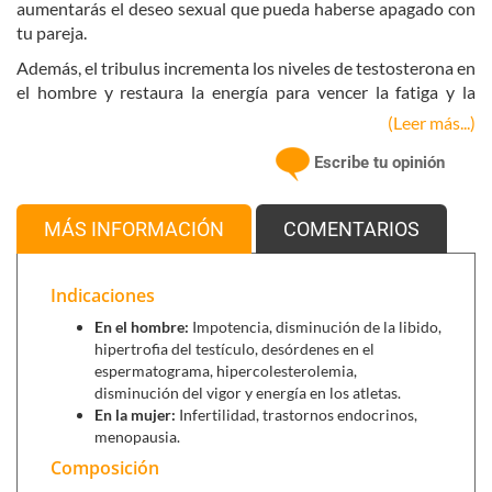
aumentarás el deseo sexual que pueda haberse apagado con
tu pareja.
Además, el tribulus incrementa los niveles de testosterona en
el hombre y restaura la energía para vencer la fatiga y la
pérdida de fuerzas.
(Leer más...)
Ingredientes activos principales:
Escribe tu opinión
Tribulus terrestris
es originario de Bulgaria, siendo
utilizado durante siglos en Europa para el tratamiento
MÁS INFORMACIÓN
COMENTARIOS
de la infertilidad y la impotencia, así como estimulante
para aumentar la libido y el desarrollo sexual, tanto en
hombres como mujeres. Tribulus de Solaray además, ha
Indicaciones
resultado beneficioso en el tratamiento de la
En el hombre:
Impotencia, disminución de la libido,
cardiopatía isquémica.
hipertrofia del testículo, desórdenes en el
espermatograma, hipercolesterolemia,
disminución del vigor y energía en los atletas.
Se puede combinar con:
En la mujer:
Infertilidad, trastornos endocrinos,
Erectramina (16 cápsulas)
,
mejora la libido, tanto en
menopausia.
hombres como en mujeres.
Composición
Briosex (30 cápsulas)
,
mejora la disfunción eréctil.