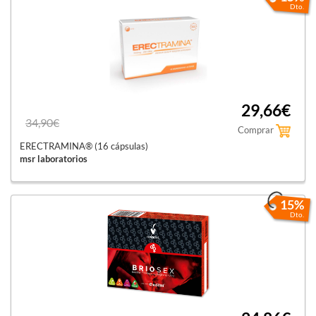
Dto.
29,66€
34,90€
Comprar
ERECTRAMINA® (16 cápsulas)
msr laboratorios
15%
Dto.