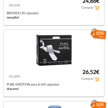
24,86€
29,25€
Comprar
BRIOSEX (30 cápsulas)
novadiet
15%
Dto.
26,52€
31,20€
Comprar
PURE EMOTION para él (60 cápsulas)
drasanvi
10%
Dto.