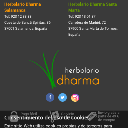
Herbolario Dharma
Herbolario Dharma Santa
Salamanca
Marta
Tel:
923 12 33 83
Tel:
923 13 01 87
Cuesta de Sancti Spí­ritus, 36
Carretera de Madrid, 72
37001 Salamanca, España
37900 Santa Marta de Tormes,
España
Envío gratis a
Pago fácil
Servicio
partir de 49 €
Consentimiento del uso de cookies
y seguro
24-48 h.
de compra
Este sitio Web utiliza cookies propias y de terceros para