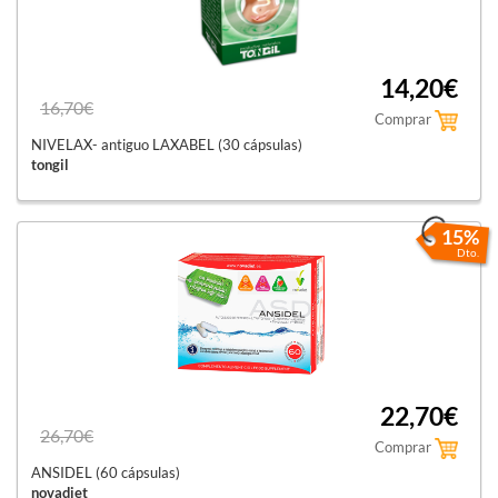
14,20€
16,70€
Comprar
NIVELAX- antiguo LAXABEL (30 cápsulas)
tongil
15%
Dto.
22,70€
26,70€
Comprar
ANSIDEL (60 cápsulas)
novadiet