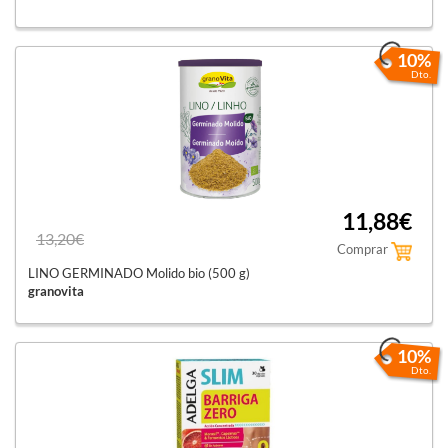
10%
Dto.
11,88€
13,20€
Comprar
LINO GERMINADO Molido bio (500 g)
granovita
10%
Dto.