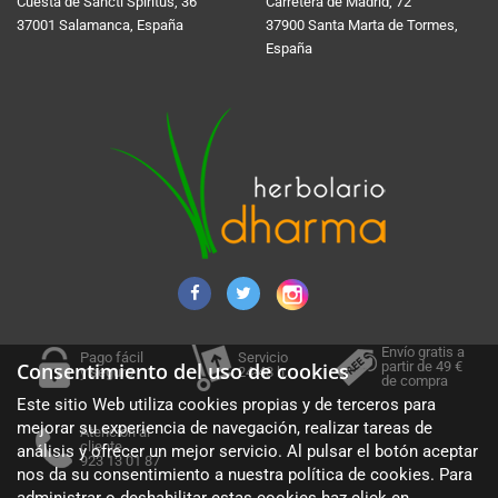
Cuesta de Sancti Spí­ritus, 36
Carretera de Madrid, 72
37001 Salamanca, España
37900 Santa Marta de Tormes,
España
Envío gratis a
Pago fácil
Servicio
partir de 49 €
Consentimiento del uso de cookies
y seguro
24-48 h.
de compra
Este sitio Web utiliza cookies propias y de terceros para
mejorar su experiencia de navegación, realizar tareas de
Atención al
cliente
análisis y ofrecer un mejor servicio. Al pulsar el botón aceptar
923 13 01 87
nos da su consentimiento a nuestra política de cookies. Para