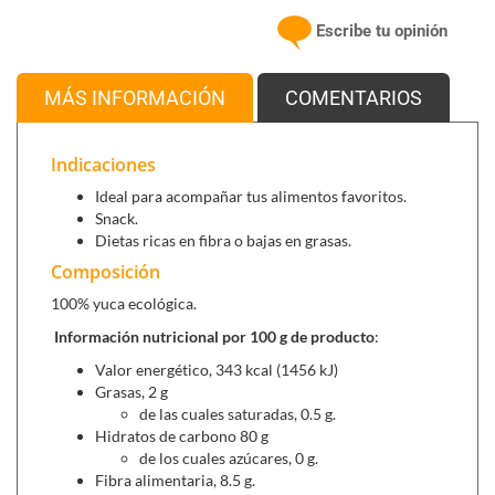
libres de gluten, tienen alto contenido en fibra y son bajas en
Escribe tu opinión
grasas.
MÁS INFORMACIÓN
COMENTARIOS
Se puede combinar con
:
Nivelax (30 cápsulas)
, ideal en caso de estreñimiento
Indicaciones
crónico u ocasional.
Ansidel (60 cápsulas)
,
para disminuir el deseo de comer
Ideal para acompañar tus alimentos favoritos.
y reducir la ansiedad convirtiéndose en un aliado
Snack.
fundamental en las
dietas de control de peso.
Dietas ricas en fibra o bajas en grasas.
Composición
100% yuca ecológica.
Información nutricional por 100 g de producto
:
Valor energético, 343 kcal (1456 kJ)
Grasas, 2 g
de las cuales saturadas, 0.5 g.
Hidratos de carbono 80 g
de los cuales azúcares, 0 g.
Fibra alimentaria, 8.5 g.