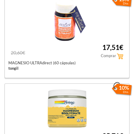
Dto.
17,51€
20,60€
Comprar
MAGNESIO ULTRAdirect (60 cápsulas)
tongil
10%
Dto.