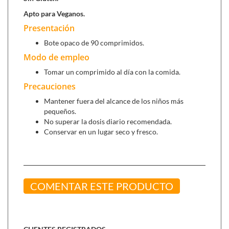
y taurina. hipertensión arterial y glucemia elevada.
Apto para Veganos.
Presentación
Se puede combinar con:
Bote opaco de 90 comprimidos.
Ubiquinol:
aporta
antioxidantes
para contrarrestar los
Modo de empleo
efectos de los radicales libres, además de proteger la
Tomar un comprimido al día con la comida.
membrana cardíaca y aumentar la vitalidad.
Precauciones
Ultra Krill:
recomendado para la salud tanto
cardiovascular como cerebral, y el cuidado de las
Mantener fuera del alcance de los niños más
pequeños.
articulaciones.
No superar la dosis diario recomendada.
Conservar en un lugar seco y fresco.
COMENTAR ESTE PRODUCTO