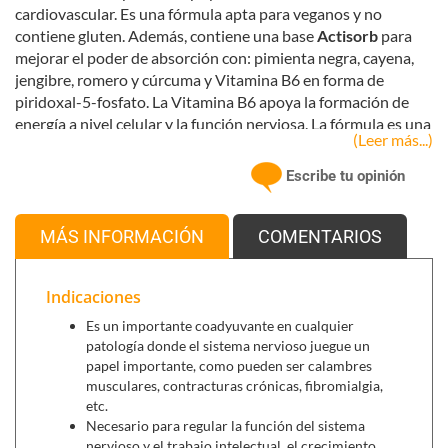
cardiovascular. Es una fórmula apta para veganos y no
contiene gluten. Además, contiene una base
Actisorb
para
mejorar el poder de absorción con: pimienta negra, cayena,
jengibre, romero y cúrcuma y Vitamina B6 en forma de
piridoxal-5-fosfato. La Vitamina B6 apoya la formación de
energía a nivel celular y la función nerviosa. La fórmula es una
(Leer más...)
potente combinación de ingredientes para conseguir un
óptimo funcionamiento cardíaco. (taurina, magnesio,
Escribe tu opinión
Vitamina B6). La taurina es un aminoácido que es utilizado en
el organismo para el transporte de magnesio dentro y fuera
de la célula por ej. En el balance de electrolitos.
MÁS INFORMACIÓN
COMENTARIOS
El
magnesio
es un mineral esencial que desempeña un papel
crucial en diversas funciones fisiológicas, incluida la función
Indicaciones
muscular y nerviosa, el control de la glucosa en sangre y la
Es un importante coadyuvante en cualquier
salud ósea. Esta relacionado con más de 300 reacciones
patología donde el sistema nervioso juegue un
metabólicas esenciales, incluyendo la producción de energía,
papel importante, como pueden ser calambres
la regulación de la presión arterial, transmisión nerviosa y
musculares, contracturas crónicas, fibromialgia,
contracción muscular.
etc.
Necesario para regular la función del sistema
La
taurina
es un aminoácido que se encuentra naturalmente
nervioso y el trabajo intelectual, el crecimiento