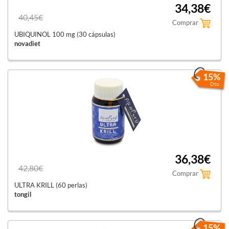
34,38€
40,45€
Comprar
UBIQUINOL 100 mg (30 cápsulas)
novadiet
15%
Dto.
36,38€
42,80€
Comprar
ULTRA KRILL (60 perlas)
tongil
15%