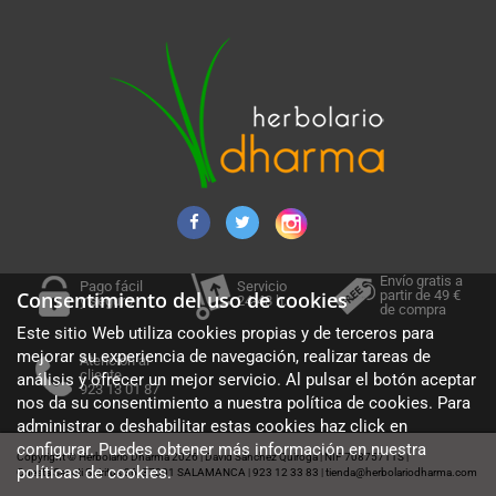
Envío gratis a
Pago fácil
Servicio
partir de 49 €
Consentimiento del uso de cookies
y seguro
24-48 h.
de compra
Este sitio Web utiliza cookies propias y de terceros para
mejorar su experiencia de navegación, realizar tareas de
Atención al
cliente
análisis y ofrecer un mejor servicio. Al pulsar el botón aceptar
923 13 01 87
nos da su consentimiento a nuestra política de cookies. Para
administrar o deshabilitar estas cookies haz click en
configurar. Puedes obtener más información en nuestra
Copyright © Herbolario Dharma 2026
David Sánchez Quiroga
NIF 70875711S
|
|
|
políticas de cookies
.
Cuesta Sancti Spiritus 36, 37001 SALAMANCA
923 12 33 83
tienda@herbolariodharma.com
|
|