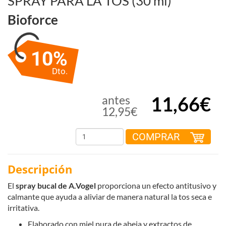
SPRAY PARA LA TOS (30 ml)
Bioforce
10%
Dto.
11,66€
antes
12,95€
COMPRAR
Descripción
El
spray bucal de A.Vogel
proporciona un efecto antitusivo y
calmante que ayuda a aliviar de manera natural la tos seca e
irritativa.
Elaborado con miel pura de abeja y extractos de