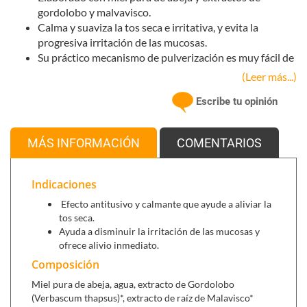
gordolobo y malvavisco.
Calma y suaviza la tos seca e irritativa, y evita la
progresiva irritación de las mucosas.
Su práctico mecanismo de pulverización es muy fácil de
usar, y permite la correcta dosificación y llegada del
(Leer más...)
producto a la zona afectada.
Escribe tu opinión
MÁS INFORMACIÓN
COMENTARIOS
Indicaciones
Efecto antitusivo y calmante que ayude a aliviar la
tos seca.
Ayuda a disminuir la irritación de las mucosas y
ofrece alivio inmediato.
Composición
Miel pura de abeja, agua, extracto de Gordolobo
(Verbascum thapsus)*, extracto de raíz de Malavisco*