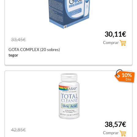
30,11€
33,45€
Comprar
GOTA COMPLEX (20 sobres)
tegor
10%
Dto.
38,57€
42,85€
Comprar