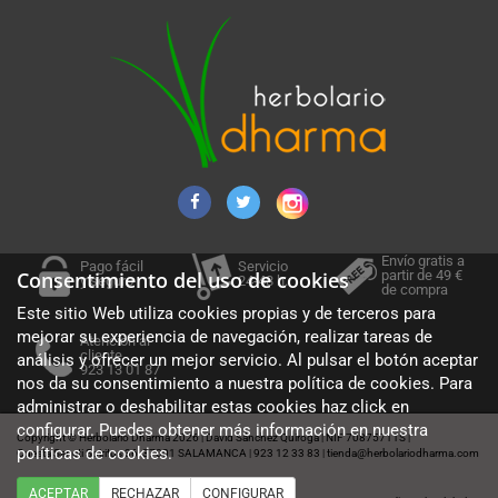
Envío gratis a
Pago fácil
Servicio
partir de 49 €
Consentimiento del uso de cookies
y seguro
24-48 h.
de compra
Este sitio Web utiliza cookies propias y de terceros para
mejorar su experiencia de navegación, realizar tareas de
Atención al
cliente
análisis y ofrecer un mejor servicio. Al pulsar el botón aceptar
923 13 01 87
nos da su consentimiento a nuestra política de cookies. Para
administrar o deshabilitar estas cookies haz click en
configurar. Puedes obtener más información en nuestra
Copyright © Herbolario Dharma 2026
David Sánchez Quiroga
NIF 70875711S
|
|
|
políticas de cookies
.
Cuesta Sancti Spiritus 36, 37001 SALAMANCA
923 12 33 83
tienda@herbolariodharma.com
|
|
ACEPTAR
RECHAZAR
CONFIGURAR