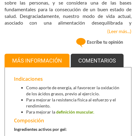
sobre las personas, y se considera una de las bases
fundamentales para la consecución de un buen estado de
salud. Desgraciadamente, nuestro modo de vida actual,
asociado con una alimentación desequilibrada y
empobrecida en nutrientes esenciales, hacen un poco más
(Leer más...)
difícil este desafío. En Novadiet en una gran apuesta por el
Escribe tu opinión
deporte y la salud, han creado una nueva Línea de Productos
para el Deporte,
TRAINER 365,
que cubre la totalidad de las
necesidades nutricionales generadas por el ejercicio físico,
MÁS INFORMACIÓN
COMENTARIOS
para poder disfrutar aún más del deporte sin lesiones y con
la energía que se los 365 días del año. Todos los productos
contienen ingredientes premium, basados en estudios
Indicaciones
científicos, están adaptados a todo tipo de deportistas y no
Como aporte de energía, al favorecer la oxidación
contienen sustancias prohibidas ni dopantes.
de los ácidos grasos, previo al ejercicio.
Para mejorar la resistencia física al esfuerzo y el
rendimiento.
Para mejorar la
definición muscular.
Composición
Ingredientes activos por gel: