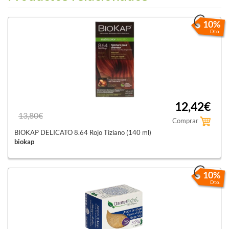
10%
Dto.
12,42€
13,80€
Comprar
BIOKAP DELICATO 8.64 Rojo Tiziano (140 ml)
biokap
10%
Dto.