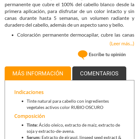
permanente que cubre el 100% del cabello blanco desde la
primera aplicación, para disfrutar de un color intacto y sin
canas durante hasta 5 semanas, un volumen radiante y
duradero del cabello, además de un aspecto sano y bello.
Coloración permanente dermocapilar, cubre las canas
al 100%.
(Leer más...)
Sin amoníaco, resorcinol, parabenes ni DEA.
Escribe tu opinión
Sin olor, minimiza picores y resecamiento.
Confort óptimo del cuero cabelludo, suavidad y
respeto, con skin barrier ω9.
MÁS INFORMACIÓN
COMENTARIOS
Cabello más joven y fuerte, serúm con keratina liquida
y ceramidas.
Reduce la rotura del cabello un 80%.
Indicaciones
Desarrollado bajo control dermatológico.
Tinte natural para cabello con ingredientes
Con ingredientes naturales y orgánicos.
vegetales activos color RUBIO OSCURO
Composición
Componentes que tiene el estuche:
Tinte:
Ácido oleíco, extracto de maíz, extracto de
soja y extracto-de-avena.
Tinte 60 ml. Destaca por su alto contenido en
Serum:
Extracto de girasol, linseed seed extract &