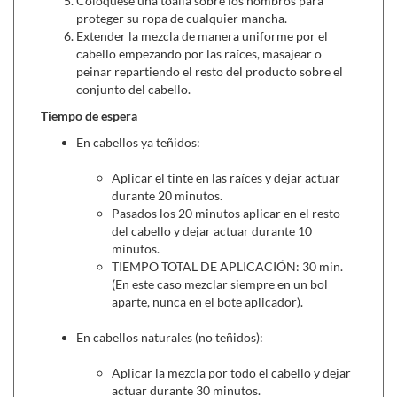
porcentaje de ingredientes naturales. NATURTINT es el
Colóquese una toalla sobre los hombros para
proteger su ropa de cualquier mancha.
único tinte libre de componentes dañinos e irritantes para el
Extender la mezcla de manera uniforme por el
cabello y cuero cabelludo como resorcinol, parafinas,
cabello empezando por las raíces, masajear o
parabenos, siliconas y sodium laureth sulfate. Porque para
peinar repartiendo el resto del producto sobre el
conseguir resultados que convencen, en este caso lo
conjunto del cabello.
importante también es lo que Naturtint no tiene.
Tiempo de espera
En cabellos ya teñidos:
Puede combinarse con:
Aplicar el tinte en las raíces y dejar actuar
Champú de Algas Cabellos Teñidos-Mechas (300 ml.)
durante 20 minutos.
con propiedades antioxidantes y nutritivas, recupera y
Pasados los 20 minutos aplicar en el resto
mantiene el brillo capilar.
del cabello y dejar actuar durante 10
Mascarilla capilar de Tepezcohuite (200 gr.) ,
para
minutos.
cabellos frágiles, deshidratados y teñidos. Ayuda a
TIEMPO TOTAL DE APLICACIÓN: 30 min.
reducir la caída del cabello.
(En este caso mezclar siempre en un bol
aparte, nunca en el bote aplicador).
En cabellos naturales (no teñidos):
Aplicar la mezcla por todo el cabello y dejar
actuar durante 30 minutos.