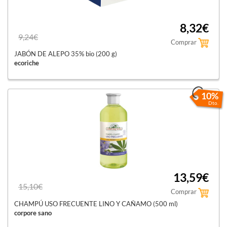
8,32€
9,24€
Comprar
JABÓN DE ALEPO 35% bio (200 g)
ecoriche
10%
Dto.
13,59€
15,10€
Comprar
CHAMPÚ USO FRECUENTE LINO Y CAÑAMO (500 ml)
corpore sano