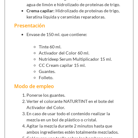
ingredientes naturales y orgánicos.
agua de limón e hidrolizado de proteínas de trigo.
Activador del Color 60 ml.
Crema capilar:
Hidrolizado de proteínas de trigo,
Nutrideep Serum Multiplicador 15 ml. Más color y
keratina líquida y ceramidas reparadoras.
brillo intenso de larga duración. Los extractos de maíz y
Presentación
avena y los micropigmentos se mezclan aportando un
color 100% permanente.
Envase de 150 ml. que contiene:
CC Cream capilar 15 ml. Formulado con Keratina
Tinte 60 ml.
líquida y ceramidas aporta 7 beneficios: fuerza, brillo,
Activador del Color 60 ml.
suavidad,nutre, hidrata, repara y sella las puntas.
Nutrideep Serum Multiplicador 15 ml.
Guantes.
CC Cream capilar 15 ml.
Folleto.
Guantes.
Folleto.
Modo de empleo
NATURTINT es líder y pionero en coloración sana, natural sin
amoníaco, siempre a la vanguardia de la investigación
Ponerse los guantes.
científica para cuidar al máximo la salud del cabello y cuero
Verter el colorante NATURTINT en el bote del
Activador del Color.
cabelludo. Fruto de esta constante labor de innovación es el
En caso de usar todo el contenido realizar la
nuevo NATURTINT, con la fórmula más natural del mercado y
mezcla en un bol de plástico o cristal.
ahora además con el beneficio antiedad añadido.
Agitar la mezcla durante 2 minutos hasta que
NATURTINT utiliza una fórmula exclusiva con el mayor
ambos ingredientes estén totalmente mezclados.