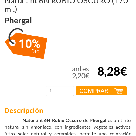
Naturtint 6N RUBIO OSCURO (170
ml.)
Phergal
10%
Dto.
8,28€
antes
9,20€
COMPRAR
Descripción
Naturtint 6N Rubio Oscuro
de
Phergal
es un tinte
natural sin amoniaco, con ingredientes vegetales activos,
filtro solar natural y ceramidas, permite una coloración