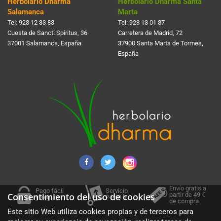
Herbolario Dharma
Herbolario Dharma Santa
Salamanca
Marta
Tel:
923 12 33 83
Tel:
923 13 01 87
Cuesta de Sancti Spí­ritus, 36
Carretera de Madrid, 72
37001 Salamanca, España
37900 Santa Marta de Tormes,
España
Envío gratis a
Pago fácil
Servicio
partir de 49 €
Consentimiento del uso de cookies
y seguro
24-48 h.
de compra
Este sitio Web utiliza cookies propias y de terceros para