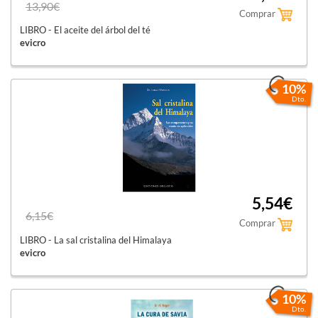
13,90€
Comprar
LIBRO - El aceite del árbol del té
evicro
10%
Dto.
5,54€
6,15€
Comprar
LIBRO - La sal cristalina del Himalaya
evicro
10%
Dto.