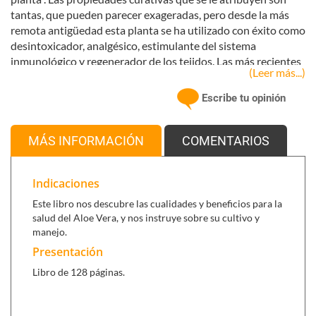
tantas, que pueden parecer exageradas, pero desde la más
remota antigüedad esta planta se ha utilizado con éxito como
desintoxicador, analgésico, estimulante del sistema
inmunológico y regenerador de los tejidos. Las más recientes
(Leer más...)
investigaciones han descubierto que es, además, un potente
antiséptico natural, que actúa como antibiótico y bactericida,
Escribe tu opinión
un poderoso fungicida y antivírico ideal para tratar
afecciones como:
MÁS INFORMACIÓN
COMENTARIOS
Inflamaciones intestinales
Úlceras de estómago
Dolor de garganta
Indicaciones
Afecciones y llagas
Este libro nos descubre las cualidades y beneficios para la
Afecciones cutáneas
salud del Aloe Vera, y nos instruye sobre su cultivo y
Quemaduras y picaduras
manejo.
Heridas y cortes La presente guía nos enseña a cultivar
Presentación
áloe vera en nuestra propia casa y a utilizado y nos
explica qué requisitos han de tener los áloes de
Libro de 128 páginas.
diversas marcas comerciales para ser realmente
eficaces.