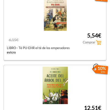
5,54€
6,15€
Comprar
LIBRO - Té PU-EHR el té de los emperadores
evicro
10%
Dto.
12,51€