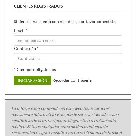
Tribulus terrestris en hombres sanos de entre 28 y 45 años,
CLIENTES REGISTRADOS
en 3 dosis de 250 mg al día, eleva hasta un 41% los niveles de
testosterona. Además de incrementar la testosterona,
Si tienes una cuenta con nosotros, por favor conéctate.
también se mejora la libido, la frecuencia y la potencia de las
Email
*
erecciones y la recuperación tras la actividad sexual.
Contraseña
*
* Campos obligatorios
Recordar contraseña
INICIAR SESIÓN
La información contenida en esta web tiene carácter
meramente informativo y no puede ser considerada como
sustitutiva de la prescripción, diagnóstico o tratamiento
médico. Si tiene cualquier enfermedad o dolencia le
recomendamos que consulte con un profesional de la salud.