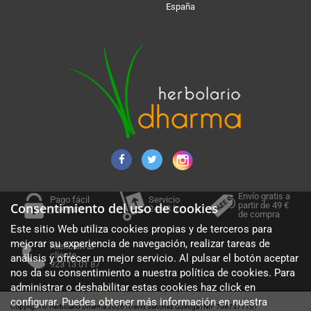
España
Envío gratis a
Pago fácil
Servicio
Consentimiento del uso de cookies
partir de 49 €
y seguro
24-48 h.
de compra
Este sitio Web utiliza cookies propias y de terceros para
mejorar su experiencia de navegación, realizar tareas de
Atención al
cliente
análisis y ofrecer un mejor servicio. Al pulsar el botón aceptar
923 13 01 87
nos da su consentimiento a nuestra política de cookies. Para
administrar o deshabilitar estas cookies haz click en
configurar. Puedes obtener más información en nuestra
Copyright © Herbolario Dharma 2026
David Sánchez Quiroga
NIF 70875711S
|
|
|