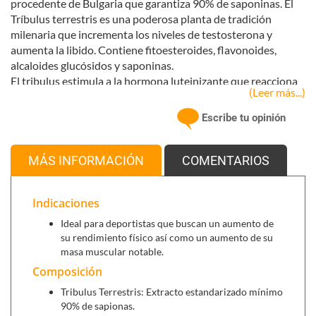
procedente de Bulgaria que garantiza 90% de saponinas. El
Tríbulus terrestris es una poderosa planta de tradición
milenaria que incrementa los niveles de testosterona y
aumenta la libido. Contiene fitoesteroides, flavonoides,
alcaloides glucósidos y saponinas.
El tribulus estimula a la hormona luteinizante que reacciona
(Leer más...)
aumentando la producción natural de testosterona en el
cuerpo. La testosterona es vital porque ella desempeña
Escribe tu opinión
varios papeles esenciales en nuestro cuerpo, incluyendo la
construcción del músculo e incremento de fuerza. Como en
caso de otros extractos vegetales, para comprobar la calidad
MÁS INFORMACIÓN
COMENTARIOS
de un suplemento de tribulus hay que considerar
especialmente la cantidad del agente activo que realmente
Indicaciones
contiene.
LH-90
aumenta los niveles de testosterona, promueve la
Ideal para deportistas que buscan un aumento de
síntesis nitrógeno produciendo un aumento notable de la
su rendimiento físico así como un aumento de su
potencia y creando masa muscular así como una rápida
masa muscular notable.
recuperación de las fibras musculares tras un entrenamiento
Composición
intenso. LH-90 es un suplemento natural y seguro, ideal para
Tribulus Terrestris: Extracto estandarizado mínimo
deportistas que buscan un aumento de su rendimiento físico
90% de sapionas.
así como un aumento de su masa muscular notable. No