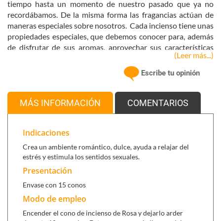
tiempo hasta un momento de nuestro pasado que ya no
recordábamos. De la misma forma las fragancias actúan de
maneras especiales sobre nosotros. Cada incienso tiene unas
propiedades especiales, que debemos conocer para, además
de disfrutar de sus aromas, aprovechar sus características
(Leer más...)
para mejorar nuestra vida, y tener mayor bienestar en todos
los aspectos de nuestra vida.
Escribe tu opinión
Los inciensos provenientes de flores producen un aroma
especial y sutil. Tradicionalmente han sido preferidos por las
MÁS INFORMACIÓN
COMENTARIOS
mujeres. Es importante tomar en cuenta que su uso debe
hacerse con moderación, porque en grandes cantidades su
olor puede saturar el ambiente.
Indicaciones
Incienso con aroma de Rosa,
atracción, paz espiritual. Todos
Crea un ambiente romántico, dulce, ayuda a relajar del
los asuntos relacionados con la belleza; amor, matrimonio,
estrés y estimula los sentidos sexuales.
música, romance, cortejos, elegancia, armonía, alegría, gozo.
Presentación
Se utiliza para promover pensamientos de amor y afecto. El
Envase con 15 conos
olor de las rosas ayudará a atraer a un amor hacia ti, para eso
los pétalos pueden ser usados para tomar un baño mientras
Modo de empleo
piensas en un nuevo amor. También ayudará en solucionar las
Encender el cono de incienso de Rosa y dejarlo arder
discusiones de pareja.