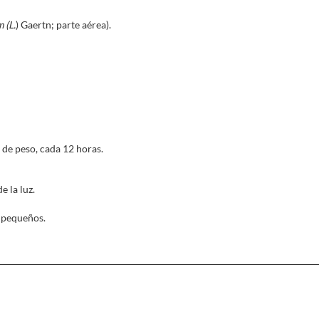
 (L.
) Gaertn; parte aérea).
de peso, cada 12 horas.
e la luz.
s pequeños.