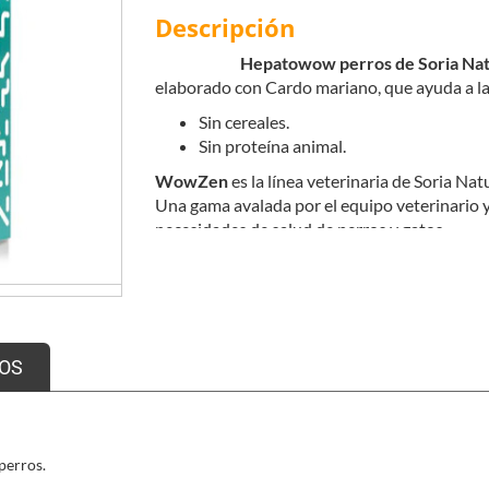
Descripción
Hepatowow perros de Soria Natu
elaborado con Cardo mariano, que ayuda a la
Sin cereales.
Sin proteína animal.
WowZen
es la línea veterinaria de Soria Na
Una gama avalada por el equipo veterinario y
necesidades de salud de perros y gatos.
OS
 perros.