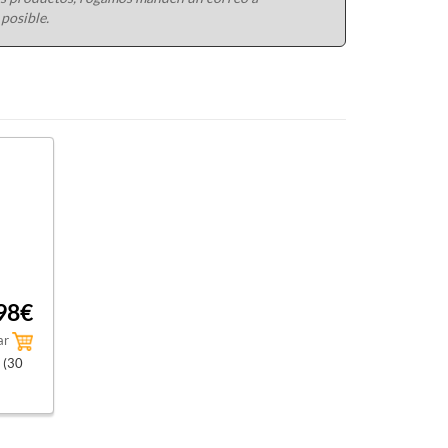
 posible.
98€
ar
(30