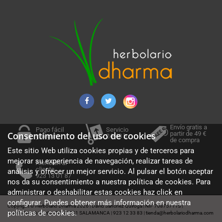
Envío gratis a
Pago fácil
Servicio
partir de 49 €
Consentimiento del uso de cookies
y seguro
24-48 h.
de compra
Este sitio Web utiliza cookies propias y de terceros para
mejorar su experiencia de navegación, realizar tareas de
Atención al
cliente
análisis y ofrecer un mejor servicio. Al pulsar el botón aceptar
923 13 01 87
nos da su consentimiento a nuestra política de cookies. Para
administrar o deshabilitar estas cookies haz click en
configurar. Puedes obtener más información en nuestra
Copyright © Herbolario Dharma 2026
David Sánchez Quiroga
NIF 70875711S
|
|
|
políticas de cookies
.
Cuesta Sancti Spiritus 36, 37001 SALAMANCA
923 12 33 83
tienda@herbolariodharma.com
|
|