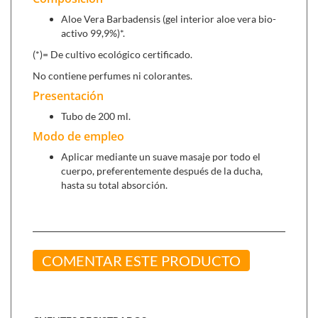
Gel de aloe vera y aceite de argán + Q10 (500
Aloe Vera Barbadensis (gel interior aloe vera bio-
ml),
para pieles secas con propiedades hidratantes y
activo 99,9%)*.
antiedad.
(*)= De cultivo ecológico certificado.
Crema aloe vera (50 ml),
calma, suaviza e hidrata
previniendo la descamación.
No contiene perfumes ni colorantes.
Presentación
Tubo de 200 ml.
Modo de empleo
Aplicar mediante un suave masaje por todo el
cuerpo, preferentemente después de la ducha,
hasta su total absorción.
COMENTAR ESTE PRODUCTO