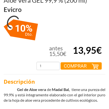
Aloe Vera GEL 99,9 % (200 ml)
Evicro
10%
Dto.
13,95€
antes
15,50€
COMPRAR
Descripción
Gel de Aloe vera
de
Madal Bal,
tiene una pureza del
99.9% y está íntegramente elaborado con el gel interior puro
de la hoja de aloe vera procedente de cultivos ecológicos.