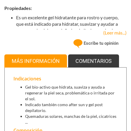
Propiedades:
Es un excelente gel hidratante para rostro y cuerpo,
que está indicado para hidratar, suavizar y ayudar a
regenerar la piel seca, dañada o irritada por el sol.
(Leer más...)
En una fórmula natural sin conservantes, parabenos.
Indicado además como gel post-depilatorio y after sun,
Escribe tu opinión
alivia la hinchazón y calma el dolor refrescando la piel.
Puede aplicarse sobre estrías, cicatrices, pieles secas y
MÁS INFORMACIÓN
COMENTARIOS
agrietadas, quemaduras del sol, pieles irritadas,
quemaduras menores, manchas de la piel, cicatrices. La
capacidad del aloe vera de regenerar las células le
Indicaciones
convierte en un poderoso agente cicatrizante de todo
Gel bio-activo que hidrata, suaviza y ayuda a
tipo de heridas.
regenerar la piel seca, problemática o irritada por
Así mismo, su textura en gel refresca y calma sin dejar
el sol.
sensación pegajosa.
Indicado también como after sun y gel post
Es 100% puro gel de Aloe, apto para todo tipo de piel.
depilatorio.
Quemaduras solares, manchas de la piel, cicatrices
...
Se puede combinar con:
Composición