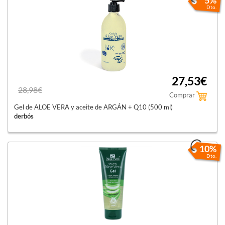
5%
Dto.
27,53€
28,98€
Comprar
Gel de ALOE VERA y aceite de ARGÁN + Q10 (500 ml)
derbós
10%
Dto.