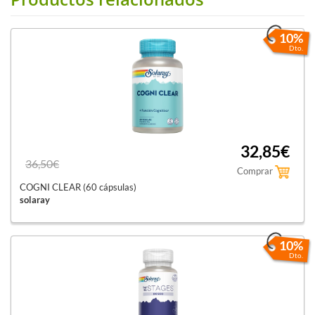
10%
Dto.
32,85€
36,50€
Comprar
COGNI CLEAR (60 cápsulas)
solaray
10%
Dto.