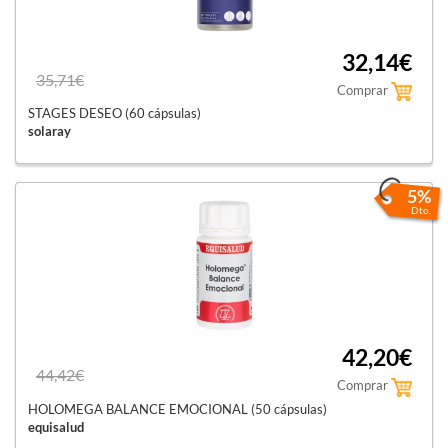
32,14€
35,71€
Comprar
STAGES DESEO (60 cápsulas)
solaray
5%
Dto.
42,20€
44,42€
Comprar
HOLOMEGA BALANCE EMOCIONAL (50 cápsulas)
equisalud