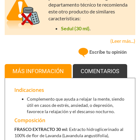
departamento técnico te recomienda
este otro producto de similares
características:
Sedul (30 ml)
.
(Leer más...)
Synergie de Tongil,
es una completa gama de productos
Escribe tu opinión
que suma las fuerzas de la fitoterapia tradicional de la más
alta calidad con el potencial activo de la auténtica
yemoterapia. La elección de una presentación aislada de los
MÁS INFORMACIÓN
COMENTARIOS
extractos concentrados fitoterapeúticos y yemoterápicos, y
no en forma de mezcla, se debe a la prioridad máxima de
preservar la calidad y propiedades de cada uno de ellos
Indicaciones
durante el tiempo de almacenamiento.
Complemento que ayuda a relajar la mente, siendo
útil en casos de estrés, ansiedad, o depresión,
favorece la relajación y el descanso nocturno.
Composición
FRASCO EXTRACTO 30 ml:
Extracto hidroglicerinado al
100% de flor de Lavanda (Lavandula angustifolia),