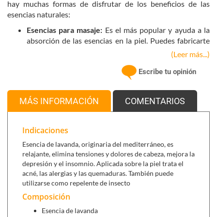
hay muchas formas de disfrutar de los beneficios de las
esencias naturales:
Esencias para masaje:
Es el más popular y ayuda a la
absorción de las esencias en la piel. Puedes fabricarte
tu propio ungüento: basta con escoger una crema base
(Leer más...)
que puede ser de belleza o utilizar cualquiera de los
Escribe tu opinión
aceites corporales de nuestra amplia gama, como por
ejemplo aceite de almendras, y con la esencia escogida
se puede hacer un aceite o crema de masaje con aroma
MÁS INFORMACIÓN
COMENTARIOS
personalizado.
Esencias para el baño:
Las esencias mezcladas con
agua caliente se absorben con gran rapidez a través de
Indicaciones
los dilatados poros al tiempo que se inhalan sus
Esencia de lavanda, originaria del mediterráneo, es
vapores. Es otra deliciosa manera de usar las esencias
relajante, elimina tensiones y dolores de cabeza, mejora la
naturales Radhe Shyam. Prepara un baño caliente,
depresión y el insomnio. Aplicada sobre la piel trata el
añade algunas gotas de tu esencia favorita y
acné, las alergias y las quemaduras. También puede
dispérsalas con la mano. Luego relájate en el baño al
utilizarse como repelente de insecto
menos 10 minutos para permitir que el aroma actúe.
Composición
Esencias para vaporización: La vaporización de las
esencias puede crear diferentes ambientes refrescantes
Esencia de lavanda