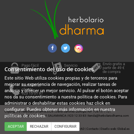
Envío gratis a
Pago fácil
Servicio
partir de 49 €
Consentimiento del uso de cookies
y seguro
24-48 h.
de compra
Este sitio Web utiliza cookies propias y de terceros para
mejorar su experiencia de navegación, realizar tareas de
Atención al
cliente
análisis y ofrecer un mejor servicio. Al pulsar el botón aceptar
923 13 01 87
nos da su consentimiento a nuestra política de cookies. Para
administrar o deshabilitar estas cookies haz click en
configurar. Puedes obtener más información en nuestra
Copyright © Herbolario Dharma 2026
David Sánchez Quiroga
NIF 70875711S
|
|
|
políticas de cookies
.
Cuesta Sancti Spiritus 36, 37001 SALAMANCA
923 12 33 83
tienda@herbolariodharma.com
|
|
ACEPTAR
RECHAZAR
CONFIGURAR
Política de cookies
Aviso legal
POLÍTICA DE PRIVACIDAD
Contacto
Diseño web: Global.es
|
|
|
|