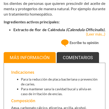
los dientes de personas que quieren prescindir del aceite de
menta y protegerlos de manera natural. Por ejemplo durante
un tratamiento homeopático.
Ingredientes activos principales:
Extracto de flor de Caléndula
(Calendula Officinalis),
(Leer más...)
de origen 100% vegetal y biológico. Esta planta de la
familia del girasol, es originaria del centro, este y sur de
Escribe tu opinión
Europa. Tiene unas características flores amarillas o
naranjas brillantes, ricas en carotenos, flavonoides y
aceites esenciales. Posee propiedades curativas y
MÁS INFORMACIÓN
COMENTARIOS
antiinflamatorias. Muy apreciada para el tratamiento
de zonas sensibles o irritadas.
Indicaciones
Mirra,
refuerza las encias y prevenir la aparición de la
Para la reducción de placa bacteriana y prevención
placa dental.
de caries.
Hinojo,
tonifica las encías y dejar el aliento limpio y
Para mantener sana la cavidad bucal y alivia en
proporciona un aliento fresco de forma duradera.
caso de irritación de encías.
Composición
Eficacia auténticamente natural
Agua, carbonato cálcico, glicerina, arcilla, alcohol,