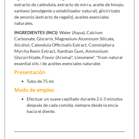
Enteramente natural,
esta gama ofrece un cuidado integral
extracto de caléndula, extracto de mirra, aceite de hinojo,
de los dientes y encías.
xantano (emulgente y estabilizador natural), glicirrizato
Los dentífricos aseguran una
de amonio (extracto de regaliz), aceites esenciales
limpieza en profundidad sin dañar el esmalte de los dientes y
naturales.
proporcionan así una protección eficaz contra las caries.
A base de plantas medicinales y otras sustancias
INGREDIENTES (INCI):
Water (Aqua), Calcium
seleccionadas, Weleda ha elaborado un concepto integral
Carbonate, Glycerin, Magnesium Aluminum Silicate,
para la salud buco dental. Cinco pastas dentífricas, un
Alcohol, Calendula Officinalis Extract, Commiphora
Myrrha Resin Extract, Xanthan Gum, Ammonium
enjuague bucal y un gel para las encías ofrecen un cuidado
Glycyrrhizate, Flavor (Aroma)*, Limonene*. *from natural
completo para cada necesidad. Los extractos de plantas
essential oils / de aceites esenciales naturales
medicinales estimulan la salud de las encías, base de unos
Presentación
dientes sanos, y preservan el equilibrio natural de la flora
bucal. Todas las pastas dentífricas están probadas
Tubo de 75 ml.
clínicamente.
Modo de empleo
Limpieza profunda sin dañar el esmalte y sin irritar las
Efectuar un suave cepillado durante 2 ó 3 minutos
encías.
después de cada comida, siempre desde la encía
Protección eficaz contra la placa bacteriana y la caries.
hacia el diente.
Ayuda a prevenir la gingivitis.
Se puede combinar con:
Dentífrico aloe vera sensitive (100 ml.),
para dientes y