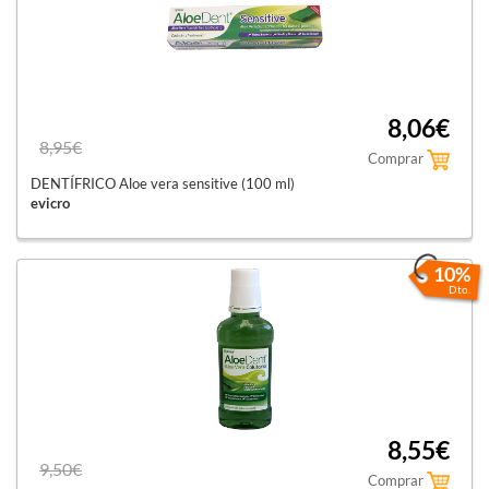
8,06€
8,95€
Comprar
DENTÍFRICO Aloe vera sensitive (100 ml)
evicro
10%
Dto.
8,55€
9,50€
Comprar