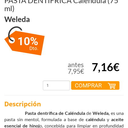
PASTA DENTÍFRICA Caléndula (75
ml)
Weleda
10%
Dto.
7,16€
antes
7,95€
COMPRAR
Descripción
Pasta dentrífica de Caléndula
de
Weleda,
es una
pasta sin mentol, formulada a base de
caléndul
a y
aceite
esencial de hinoj
o, concebida para limpiar en profundidad