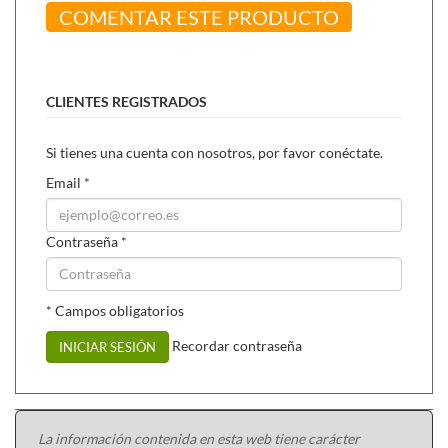
encías sensibles.
COMENTAR ESTE PRODUCTO
Colutorio aloe dent (250 ml)
,
para enjuagar la boca
despues del cepillado y combatir sarro, caries y
halitosis.
CLIENTES REGISTRADOS
Si tienes una cuenta con nosotros, por favor conéctate.
Email
*
Contraseña
*
* Campos obligatorios
Recordar contraseña
INICIAR SESIÓN
La información contenida en esta web tiene carácter