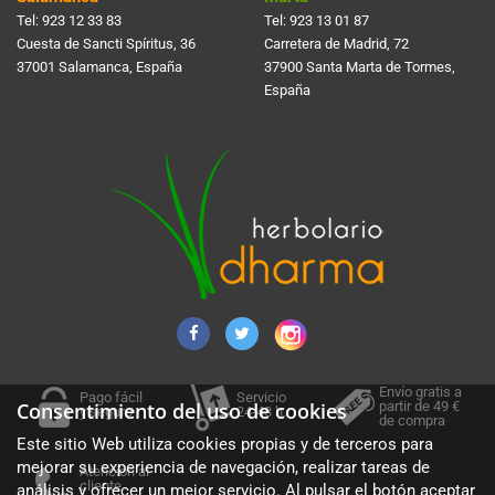
Tel:
923 12 33 83
Tel:
923 13 01 87
Cuesta de Sancti Spí­ritus, 36
Carretera de Madrid, 72
37001 Salamanca, España
37900 Santa Marta de Tormes,
España
Envío gratis a
Pago fácil
Servicio
partir de 49 €
Consentimiento del uso de cookies
y seguro
24-48 h.
de compra
Este sitio Web utiliza cookies propias y de terceros para
mejorar su experiencia de navegación, realizar tareas de
Atención al
cliente
análisis y ofrecer un mejor servicio. Al pulsar el botón aceptar