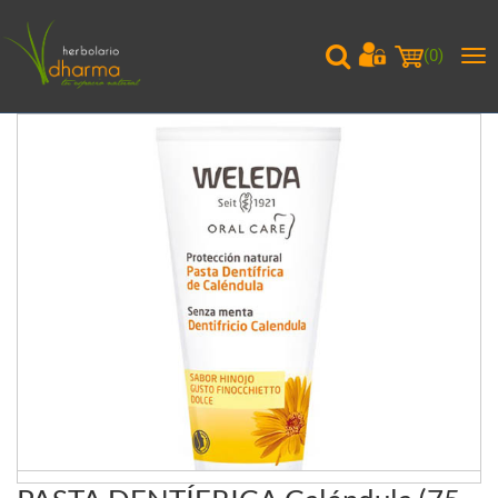
(
0
)
Me
pri