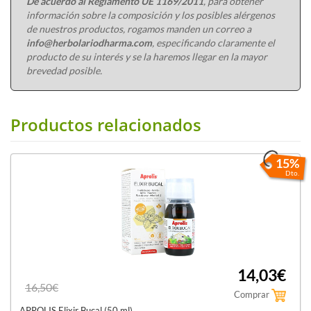
De acuerdo al Reglamento UE 1169/2011
, para obtener
información sobre la composición y los posibles alérgenos
de nuestros productos, rogamos manden un correo a
info@herbolariodharma.com
, especificando claramente el
producto de su interés y se la haremos llegar en la mayor
brevedad posible.
Productos relacionados
15%
Dto.
14,03€
16,50€
Comprar
APROLIS Elixir Bucal (50 ml)