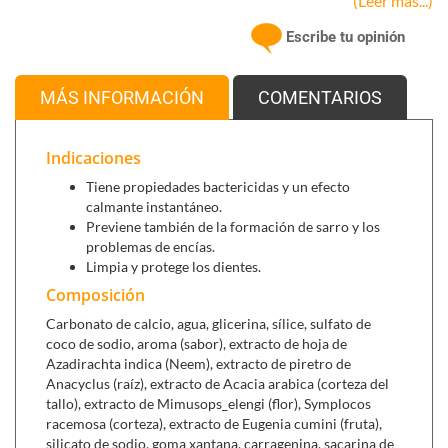
(Leer más...)
esmalte dental, y corteza de Lotur, conocida por sus
beneficios en la salud de las encías. Con el uso regular, Dabur
Escribe tu opinión
Neem proporciona una protección eficaz contra las bacterias,
promoviendo encías sanas y dientes más fuertes,
manteniendo así una higiene bucal óptima.
MÁS INFORMACIÓN
COMENTARIOS
Se puede combinar con:
Indicaciones
Tiene propiedades bactericidas y un efecto
Aprolis elixir bucal,
para completar tu higiene bucal y
calmante instantáneo.
tratar alteraciones como periodontitis y dolores
Previene también de la formación de sarro y los
bucales y dentales.
problemas de encías.
Colutorio Aloe Dent (250 ml)
,
refresca el aliento y
Limpia y protege los dientes.
ayuda a combatir los problemas de caries, sarro, encías
Composición
sensibles y halitosis (mal aliento).
Carbonato de calcio, agua, glicerina, sílice, sulfato de
coco de sodio, aroma (sabor), extracto de hoja de
Azadirachta indica (Neem), extracto de piretro de
Anacyclus (raíz), extracto de Acacia arabica (corteza del
tallo), extracto de Mimusops_elengi (flor), Symplocos
racemosa (corteza), extracto de Eugenia cumini (fruta),
silicato de sodio, goma xantana, carragenina, sacarina de