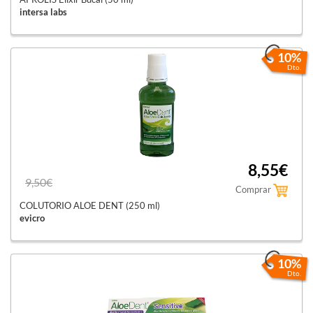
intersa labs
10%
Dto.
8,55€
9,50€
Comprar
COLUTORIO ALOE DENT (250 ml)
evicro
10%
Dto.