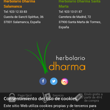
Herbolario Dharma
Herbolario Dharma Santa
Salamanca
Marta
Tel:
923 12 33 83
Tel:
923 13 01 87
Cuesta de Sancti Spí­ritus, 36
Carretera de Madrid, 72
37001 Salamanca, España
37900 Santa Marta de Tormes,
España
Envío gratis a
Pago fácil
Servicio
partir de 49 €
Consentimiento del uso de cookies
y seguro
24-48 h.
de compra
Este sitio Web utiliza cookies propias y de terceros para