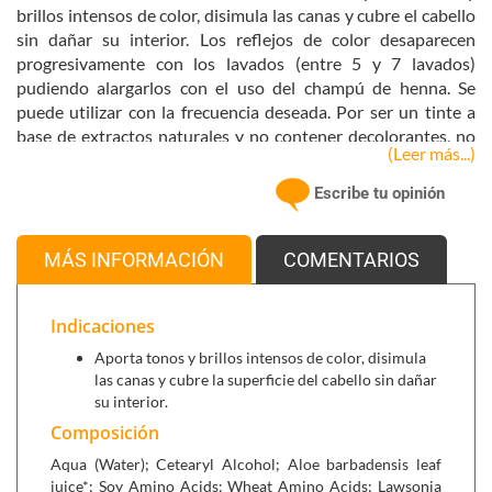
brillos intensos de color, disimula las canas y cubre el cabello
sin dañar su interior. Los reflejos de color desaparecen
progresivamente con los lavados (entre 5 y 7 lavados)
pudiendo alargarlos con el uso del champú de henna. Se
puede utilizar con la frecuencia deseada. Por ser un tinte a
base de extractos naturales y no contener decolorantes, no
(Leer más...)
es posible teñir el cabello de tono oscuro a uno más claro.
Estos colores pueden mezclarse entre sí para conseguir
Escribe tu opinión
tonalidades intermedias.
Su fórmula contiene:
MÁS INFORMACIÓN
COMENTARIOS
Henna: Para reforzar el color.
Aloe vera: Para hidratar y proteger el cabello.
Indicaciones
Jojoba: Para suavizar y aportar brillo.
Aminoácidos de trigo y soja: Para nutrir el cabello.
Aporta tonos y brillos intensos de color, disimula
las canas y cubre la superficie del cabello sin dañar
su interior.
Composición
Se puede combinar con:
Aqua (Water); Cetearyl Alcohol; Aloe barbadensis leaf
juice*; Soy Amino Acids; Wheat Amino Acids; Lawsonia
Champú henna para cabellos caobas (300 ml),
ideal