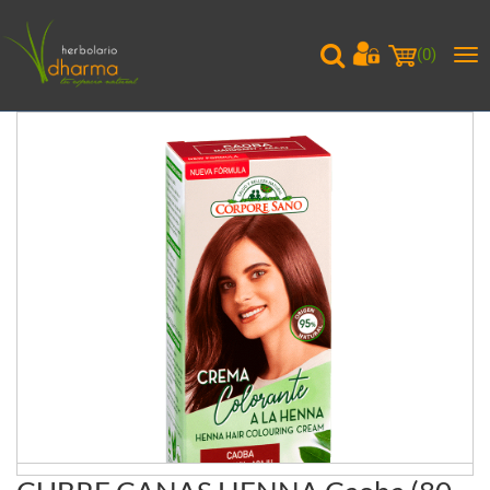
(
0
)
Me
pri