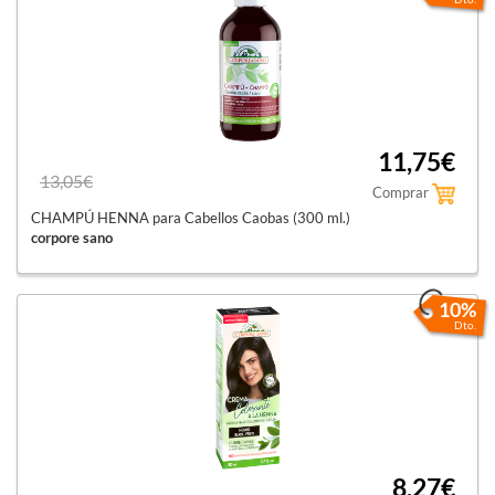
11,75€
13,05€
Comprar
CHAMPÚ HENNA para Cabellos Caobas (300 ml.)
corpore sano
10%
Dto.
8,27€