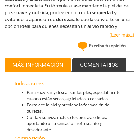
confort inmediata. Su fórmula suave mantiene la piel de los
pies
suave y nutrida
, protegiéndola de la
sequedad
y
evitando la aparición de
durezas
, lo que la convierte en una
opción ideal para quienes necesitan un alivio rápido y
duradero.
(Leer más...)
Tiene gran capacidad para
hidratar
y
proteger
los pies a lo
Escribe tu opinión
largo del día.
Su composición, enriquecida con ingredientes naturales
MÁS INFORMACIÓN
COMENTARIOS
como el
romero
y el
caléndula
, tiene propiedades calmantes
y revitalizantes, ideales para mantener los pies en perfectas
condiciones, especialmente después de largas jornadas de
Indicaciones
trabajo o ejercicio.
Para suavizar y descansar los pies, especialmente
Refresca los pies, aporta un efecto desodorante,
cuando están secos, agrietados o cansados.
protege de la sequedad y previene durezas.
Fortalece la piel y previene la formación de
La piel queda aterciopelada, con una agradable
durezas.
sensación de pies frescos y suaves.
Cuida y suaviza incluso los pies agredidos,
aportando un a sensación refrescante y
desodorante.
Ingredientes activos principales:
Composición