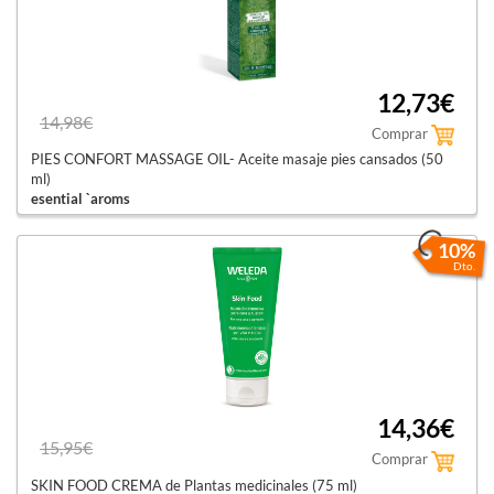
12,73€
14,98€
Comprar
PIES CONFORT MASSAGE OIL- Aceite masaje pies cansados (50
ml)
esential `aroms
10%
Dto.
14,36€
15,95€
Comprar
SKIN FOOD CREMA de Plantas medicinales (75 ml)