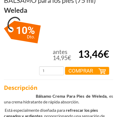
BÁLSAMO para los pies (75 ml)
Weleda
10%
Dto.
13,46€
antes
14,95€
COMPRAR
Descripción
Bálsamo Crema Para Pies de Weleda,
es
una
crema hidratante de
rápida absorción.
Está especialmente diseñada para
refrescar los pies
cansados y ardientes
, proporcionando una sensación de