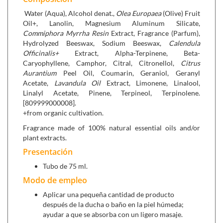
Extractos de mirra y caléndula,
que refrescan y
Water (Aqua), Alcohol denat.,
Olea Europaea
(Olive) Fruit
fortalecen la piel de los pies y previene las durezas.
Oil+, Lanolin, Magnesium Aluminum Silicate,
Lanolina y el aceite de oliva,
mantienen la piel suave y
Commiphora Myrrha Resin
Extract, Fragrance (Parfum),
aterciopelada mientras que la
caolina
hidrata los pies
Hydrolyzed Beeswax, Sodium Beeswax,
Calendula
dejándolos secos y con una agradable sensación de
Officinalis+
Extract, Alpha-Terpinene, Beta-
confort.
Caryophyllene, Camphor, Citral, Citronellol,
Citrus
Aurantium
Peel Oil, Coumarin, Geraniol, Geranyl
Testado dermatológicamente. Sin conservantes, colorantes,
Acetate,
Lavandula Oil
Extract, Limonene, Linalool,
perfumes sintéticos, ni sustancias de origen petroquímico.
Linalyl Acetate, Pinene, Terpineol, Terpinolene.
[809999000008].
+from organic cultivation.
Se puede combinar con:
Fragrance made of 100% natural essential oils and/or
Micronizado de plantas (75 g),
para la sudoración de
plant extracts.
los pies, facilita la relajación de los pies cansados.
Presentación
Aceite masaje pies cansados (50 ml),
para realizar
Tubo de 75 ml.
masajes para el binestar de los pies.
Modo de empleo
Aplicar una pequeña cantidad de producto
después de la ducha o baño en la piel húmeda;
ayudar a que se absorba con un ligero masaje.