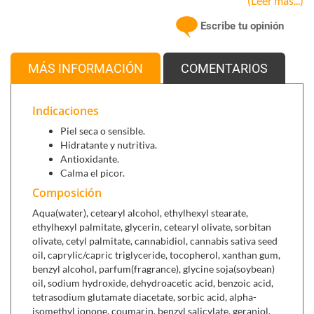
(Leer más...)
Escribe tu opinión
Se puede combinar con:
Crema Facial de Germen de Arroz (50 ml)
,
para pieles
MÁS INFORMACIÓN
COMENTARIOS
maduras y sensibles.
Jabón Germen de Arroz (100 g)
,
para limpieza
profunda de piel y cara.
Indicaciones
Piel seca o sensible.
Hidratante y nutritiva.
Antioxidante.
Calma el picor.
Composición
Aqua(water), cetearyl alcohol, ethylhexyl stearate,
ethylhexyl palmitate, glycerin, cetearyl olivate, sorbitan
olivate, cetyl palmitate, cannabidiol, cannabis sativa seed
oil, caprylic/capric triglyceride, tocopherol, xanthan gum,
benzyl alcohol, parfum(fragrance), glycine soja(soybean)
oil, sodium hydroxide, dehydroacetic acid, benzoic acid,
tetrasodium glutamate diacetate, sorbic acid, alpha-
isomethyl ionone, coumarin, benzyl salicylate, geraniol,