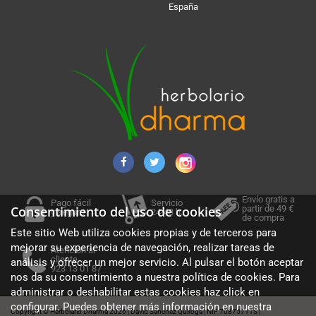
España
Envío gratis a
Pago fácil
Servicio
partir de 49 €
Consentimiento del uso de cookies
y seguro
24-48 h.
de compra
Este sitio Web utiliza cookies propias y de terceros para
mejorar su experiencia de navegación, realizar tareas de
Atención al
cliente
análisis y ofrecer un mejor servicio. Al pulsar el botón aceptar
923 13 01 87
nos da su consentimiento a nuestra política de cookies. Para
administrar o deshabilitar estas cookies haz click en
configurar. Puedes obtener más información en nuestra
Copyright © Herbolario Dharma 2026
David Sánchez Quiroga
NIF 70875711S
|
|
|