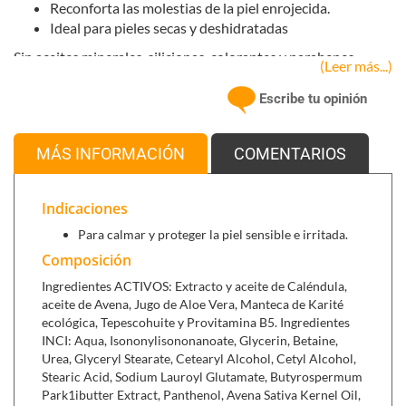
Reconforta las molestias de la piel enrojecida.
Ideal para pieles secas y deshidratadas
Sin aceites minerales, silicionas, colorantes y parabenes.
(Leer más...)
Escribe tu opinión
MÁS INFORMACIÓN
COMENTARIOS
Indicaciones
Para calmar y proteger la piel sensible e irritada.
Composición
Ingredientes ACTIVOS: Extracto y aceite de Caléndula,
aceite de Avena, Jugo de Aloe Vera, Manteca de Karité
ecológica, Tepescohuite y Provitamina B5. Ingredientes
INCI: Aqua, Isononylisononanoate, Glycerin, Betaine,
Urea, Glyceryl Stearate, Cetearyl Alcohol, Cetyl Alcohol,
Stearic Acid, Sodium Lauroyl Glutamate, Butyrospermum
Park1ibutter Extract, Panthenol, Avena Sativa Kernel Oil,