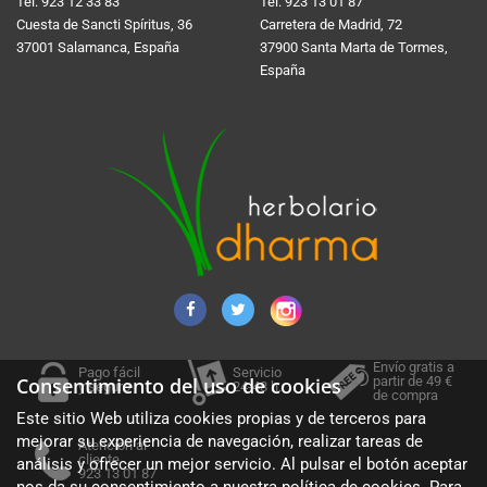
Tel:
923 12 33 83
Tel:
923 13 01 87
Cuesta de Sancti Spí­ritus, 36
Carretera de Madrid, 72
37001 Salamanca, España
37900 Santa Marta de Tormes,
España
Envío gratis a
Pago fácil
Servicio
partir de 49 €
Consentimiento del uso de cookies
y seguro
24-48 h.
de compra
Este sitio Web utiliza cookies propias y de terceros para
mejorar su experiencia de navegación, realizar tareas de
Atención al
cliente
análisis y ofrecer un mejor servicio. Al pulsar el botón aceptar
923 13 01 87