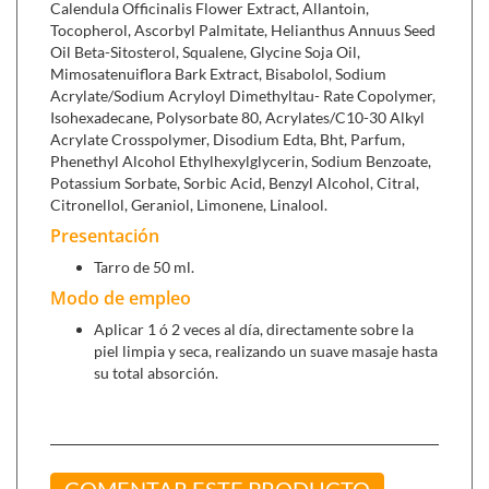
Calendula Officinalis Flower Extract, Allantoin,
Tocopherol, Ascorbyl Palmitate, Helianthus Annuus Seed
Oil Beta-Sitosterol, Squalene, Glycine Soja Oil,
Mimosatenuiflora Bark Extract, Bisabolol, Sodium
Acrylate/Sodium Acryloyl Dimethyltau- Rate Copolymer,
Isohexadecane, Polysorbate 80, Acrylates/C10-30 Alkyl
Acrylate Crosspolymer, Disodium Edta, Bht, Parfum,
Phenethyl Alcohol Ethylhexylglycerin, Sodium Benzoate,
Potassium Sorbate, Sorbic Acid, Benzyl Alcohol, Citral,
Citronellol, Geraniol, Limonene, Linalool.
Presentación
Tarro de 50 ml.
Modo de empleo
Aplicar 1 ó 2 veces al día, directamente sobre la
piel limpia y seca, realizando un suave masaje hasta
su total absorción.
COMENTAR ESTE PRODUCTO