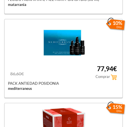
matarrania
10%
Dto.
77,94€
86,60€
Comprar
PACK ANTIEDAD POSIDONIA
mediterraneus
15%
Dto.