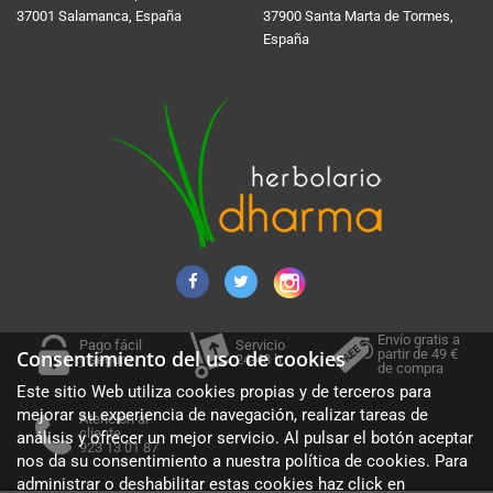
37001 Salamanca, España
37900 Santa Marta de Tormes,
España
Envío gratis a
Pago fácil
Servicio
partir de 49 €
Consentimiento del uso de cookies
y seguro
24-48 h.
de compra
Este sitio Web utiliza cookies propias y de terceros para
mejorar su experiencia de navegación, realizar tareas de
Atención al
cliente
análisis y ofrecer un mejor servicio. Al pulsar el botón aceptar
923 13 01 87
nos da su consentimiento a nuestra política de cookies. Para
administrar o deshabilitar estas cookies haz click en