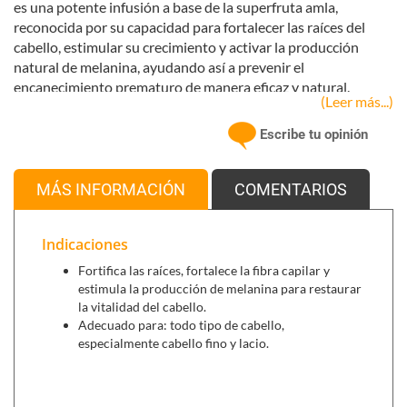
es una potente infusión a base de la superfruta amla,
reconocida por su capacidad para fortalecer las raíces del
cabello, estimular su crecimiento y activar la producción
natural de melanina, ayudando así a prevenir el
encanecimiento prematuro de manera eficaz y natural.
(Leer más...)
Este champú combina
ingredientes ayurvédicos
de alto
Escribe tu opinión
valor como
Bhringaraj y Tulsi
, que forman un dúo
antioxidante y revitalizante, conocidos por su efecto
rejuvenecedor sobre el cuero cabelludo y el folículo capilar.
MÁS INFORMACIÓN
COMENTARIOS
Su acción conjunta contribuye a frenar la caída del cabello,
potenciar su densidad y mantener una apariencia joven y
saludable. La fórmula, 100% natural y vegana, no contiene
Indicaciones
sulfatos ni siliconas, siendo ideal para quienes buscan un
Fortifica las raíces, fortalece la fibra capilar y
cuidado capilar profundo, respetuoso con el cuero cabelludo
estimula la producción de melanina para restaurar
y sostenible con el medio ambiente.
la vitalidad del cabello.
Adecuado para: todo tipo de cabello,
especialmente cabello fino y lacio.