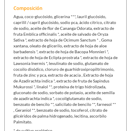
Composición
Agua, coco-glucósido, glicerina ***, lauril glucósido,
caprilil / capril glucósido, sodio pca, ácido cítrico, citrato
de sodio, aceite de flor de Cananga Odorata, extracto de
fruta Emblica officinalis *, aceite de salvado de Oryza
Sativa *, extracto de hoja de Ocimum Sanctum * , Goma
xantana, oleato de glicerilo, extracto de hoja de aloe
barbadensis *, extracto de hoja de Bacopa Monnieri *,
extracto de hoja de Eclipta prostrata *, extracto de hoja de
Lawsonia Inermis *, levulinato de sodio, glutamato de
cocoilo disódico, cloruro de guarhidroxipropiltrimonio,
fruta de zinc y pca, extracto de acacia , Extracto de hoja
de Azadirachta indica *, extracto de fruta de Sapindus
Mukurossi *, linalol **, proteína de trigo hidrolizada,
gluconato de sodio, sorbato de potasio, aceite de semilla
de azadirachta indica *, cocoilglutamato de sodio,
benzoato de bencilo **, salicilato de bencilo **, farnesol **
, Geraniol **, benzoato de sodio, tocoferol, citrato de
glicéridos de palma hidrogenado, lecitina, ascorbilo
Palmitato.
* de cultivo ecológico