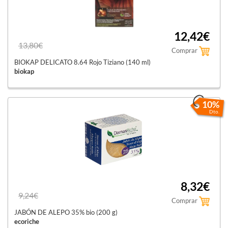
12,42€
13,80€
Comprar
BIOKAP DELICATO 8.64 Rojo Tiziano (140 ml)
biokap
10%
Dto.
8,32€
9,24€
Comprar
JABÓN DE ALEPO 35% bio (200 g)
ecoriche