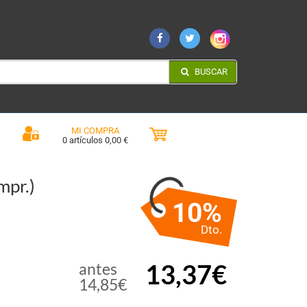
BUSCAR
MI COMPRA
0 artículos 0,00 €
pr.)
10%
Dto.
13,37€
antes
14,85€