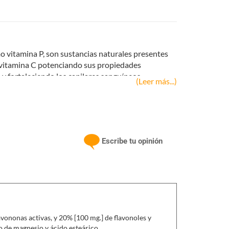
mina P, son sustancias naturales presentes
a vitamina C potenciando sus propiedades
y fortaleciendo los capilares sanguíneos.
(Leer más...)
Escribe tu opinión
vononas activas, y 20% [100 mg.] de flavonoles y
to de magnesio y ácido esteárico