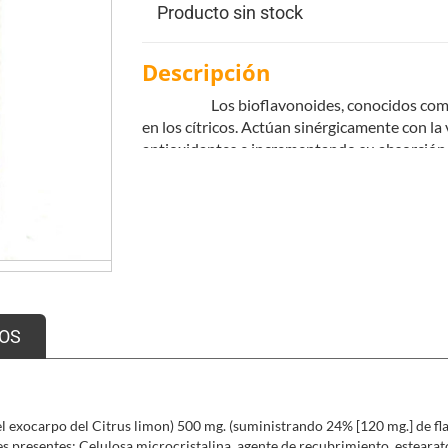
Producto sin stock
Descripción
Los bioflavonoides, conocidos como vita
en los cítricos. Actúan sinérgicamente con l
antioxidantes e incrementando su absorción, 
OS
 exocarpo del Citrus limon) 500 mg. (suministrando 24% [120 mg.] de fla
les presentes: Celulosa microcristalina, agente de recubrimiento, esteara