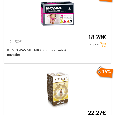
18,28€
21,50€
Comprar
KEMOGRAS METABOLIC (30 cápsulas)
novadiet
15%
Dto.
22,27€