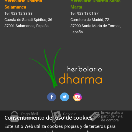
Herbolario Dharma
Herbolario Dharma Santa
Salamanca
Marta
Tel:
923 12 33 83
Tel:
923 13 01 87
Cuesta de Sancti Spí­ritus, 36
Carretera de Madrid, 72
37001 Salamanca, España
37900 Santa Marta de Tormes,
España
Envío gratis a
Pago fácil
Servicio
partir de 49 €
Consentimiento del uso de cookies
y seguro
24-48 h.
de compra
Este sitio Web utiliza cookies propias y de terceros para