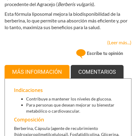
procedente del Agracejo (
Berberis vulgaris
).
Esta fórmula liposomal mejora la biodisponibilidad de la
berberina, lo que permite una absorción más eficiente y, por
lo tanto, maximiza sus beneficios para la salud.
(Leer más...)
Se puede combinar con:
Escribe tu opinión
Kemogras metabolic (30 cápsulas),
ayuda a adelgazar.
Nivelglu (60 cápsulas),
para bajar los niveles de glucosa
en sangre.
MÁS INFORMACIÓN
COMENTARIOS
Indicaciones
Contribuye a mantener los niveles de glucosa.
Para personas que desean mejorar su bienestar
metabólico o cardiovascular.
Composición
Berberina, Cápsula (agente de recubrimiento
(hidroxipropilmetilcelulosa)), Fosfatidilcolina, Glicerina,