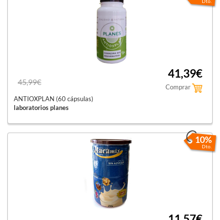
Dto.
41,39€
45,99€
Comprar
ANTIOXPLAN (60 cápsulas)
laboratorios planes
10%
Dto.
11,57€