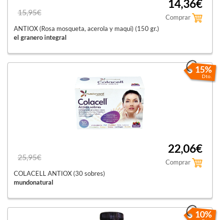
14,36€
15,95€
Comprar
ANTIOX (Rosa mosqueta, acerola y maqui) (150 gr.)
el granero integral
15%
Dto.
22,06€
25,95€
Comprar
COLACELL ANTIOX (30 sobres)
mundonatural
10%