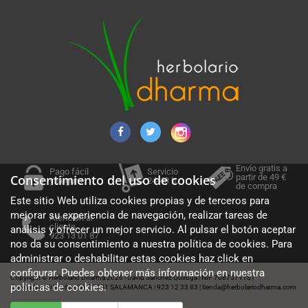
Envío gratis a
Pago fácil
Servicio
partir de 49 €
Consentimiento del uso de cookies
y seguro
24-48 h.
de compra
Este sitio Web utiliza cookies propias y de terceros para
mejorar su experiencia de navegación, realizar tareas de
Atención al
cliente
análisis y ofrecer un mejor servicio. Al pulsar el botón aceptar
923 13 01 87
nos da su consentimiento a nuestra política de cookies. Para
administrar o deshabilitar estas cookies haz click en
configurar. Puedes obtener más información en nuestra
Copyright © Herbolario Dharma 2026
David Sánchez Quiroga
NIF 70875711S
|
|
|
políticas de cookies
.
Cuesta Sancti Spiritus 36, 37001 SALAMANCA
923 12 33 83
tienda@herbolariodharma.com
|
|