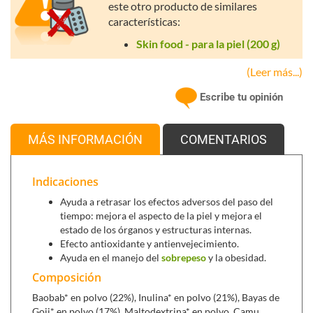
este otro producto de similares
características:
Skin food - para la piel (200 g)
(Leer más...)
Bellax
de
Novadiet
es una mezcla ecológica en polvo
Escribe tu opinión
diseñada para proporcionar a tu cuerpo la combinación
perfecta de los superalimentos más
antioxidantes
y
nutritivos de la naturaleza, como lo son el camu camu, las
MÁS INFORMACIÓN
COMENTARIOS
bayas de goji, el baobab y la frambuesa.
Bellax es una deliciosa solución para proteger las células
Indicaciones
frente al daño oxidativo y retrasar los efectos adversos del
Ayuda a retrasar los efectos adversos del paso del
paso de los años.
tiempo: mejora el aspecto de la piel y mejora el
estado de los órganos y estructuras internas.
Efecto antioxidante y antienvejecimiento.
Ayuda en el manejo del
sobrepeso
y la obesidad.
Composición
Baobab* en polvo (22%), Inulina* en polvo (21%), Bayas de
Goji* en polvo (17%), Maltodextrina* en polvo, Camu