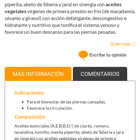
piperita, abeto de Siberia y jara) en sinergia con
aceites
vegetales
vírgenes de primera presión en frío (de macadamia,
sésamo y girasol) con acción defatigante, descongestivo e
hidratante y nutritivo que tonifica el sistema venoso y
favorece un buen descanso para las piernas pesadas.
El masaje aromaterapéutico constituye una oportunidad de
(Leer más...)
transformación personal, una herramienta única de salud
Escribe tu opinión
cuerpo-mente. El aceite de masaje piernas, te ayudará al
bienestar de tus piernas.
MÁS INFORMACIÓN
COMENTARIOS
Indicaciones
Para el bienestar de las piernas cansadas.
Favorece la circulación.
Composición
Aceites esenciales (A.E.B.B.D.*) de ciprés, romero,
lavandina, tomillo, menta piperita, abeto de Siberia y jara
en sinergia con aceites vegetales vírgenes de primera