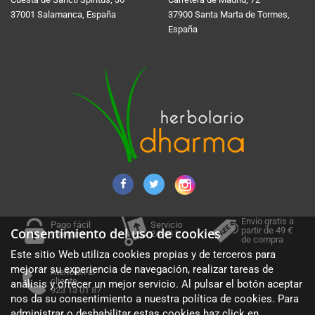
37001 Salamanca, España
37900 Santa Marta de Tormes,
España
Envío gratis a
Pago fácil
Servicio
partir de 49 €
Consentimiento del uso de cookies
y seguro
24-48 h.
de compra
Este sitio Web utiliza cookies propias y de terceros para
mejorar su experiencia de navegación, realizar tareas de
Atención al
cliente
análisis y ofrecer un mejor servicio. Al pulsar el botón aceptar
923 13 01 87
nos da su consentimiento a nuestra política de cookies. Para
administrar o deshabilitar estas cookies haz click en