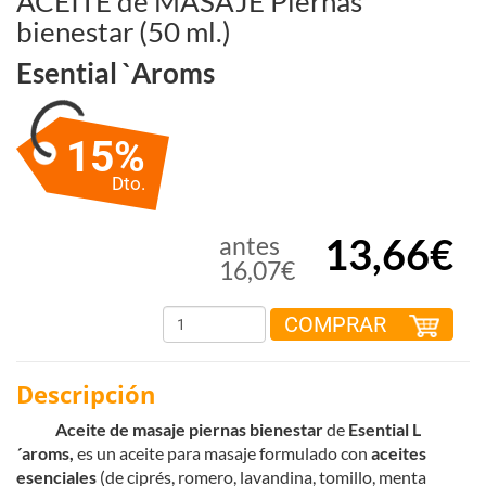
ACEITE de MASAJE Piernas
bienestar (50 ml.)
Esential `aroms
15%
Dto.
13,66€
antes
16,07€
COMPRAR
Descripción
Aceite de masaje piernas bienestar
de
Esential L
´aroms,
es un aceite para masaje formulado con
aceites
esenciales
(de ciprés, romero, lavandina, tomillo, menta